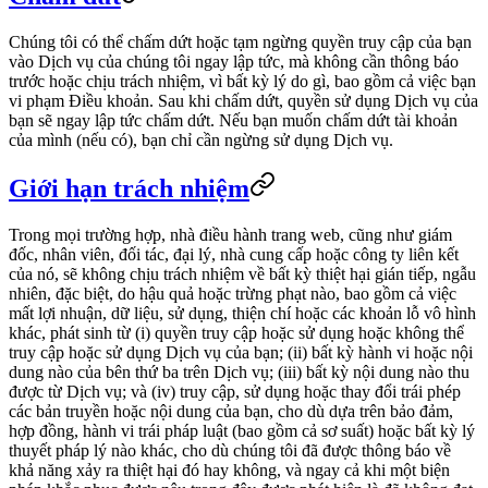
Chúng tôi có thể chấm dứt hoặc tạm ngừng quyền truy cập của bạn
vào Dịch vụ của chúng tôi ngay lập tức, mà không cần thông báo
trước hoặc chịu trách nhiệm, vì bất kỳ lý do gì, bao gồm cả việc bạn
vi phạm Điều khoản. Sau khi chấm dứt, quyền sử dụng Dịch vụ của
bạn sẽ ngay lập tức chấm dứt. Nếu bạn muốn chấm dứt tài khoản
của mình (nếu có), bạn chỉ cần ngừng sử dụng Dịch vụ.
Giới hạn trách nhiệm
Trong mọi trường hợp, nhà điều hành trang web, cũng như giám
đốc, nhân viên, đối tác, đại lý, nhà cung cấp hoặc công ty liên kết
của nó, sẽ không chịu trách nhiệm về bất kỳ thiệt hại gián tiếp, ngẫu
nhiên, đặc biệt, do hậu quả hoặc trừng phạt nào, bao gồm cả việc
mất lợi nhuận, dữ liệu, sử dụng, thiện chí hoặc các khoản lỗ vô hình
khác, phát sinh từ (i) quyền truy cập hoặc sử dụng hoặc không thể
truy cập hoặc sử dụng Dịch vụ của bạn; (ii) bất kỳ hành vi hoặc nội
dung nào của bên thứ ba trên Dịch vụ; (iii) bất kỳ nội dung nào thu
được từ Dịch vụ; và (iv) truy cập, sử dụng hoặc thay đổi trái phép
các bản truyền hoặc nội dung của bạn, cho dù dựa trên bảo đảm,
hợp đồng, hành vi trái pháp luật (bao gồm cả sơ suất) hoặc bất kỳ lý
thuyết pháp lý nào khác, cho dù chúng tôi đã được thông báo về
khả năng xảy ra thiệt hại đó hay không, và ngay cả khi một biện