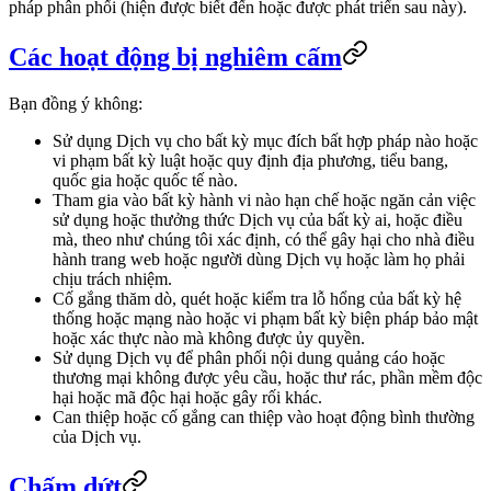
pháp phân phối (hiện được biết đến hoặc được phát triển sau này).
Các hoạt động bị nghiêm cấm
Bạn đồng ý không:
Sử dụng Dịch vụ cho bất kỳ mục đích bất hợp pháp nào hoặc
vi phạm bất kỳ luật hoặc quy định địa phương, tiểu bang,
quốc gia hoặc quốc tế nào.
Tham gia vào bất kỳ hành vi nào hạn chế hoặc ngăn cản việc
sử dụng hoặc thưởng thức Dịch vụ của bất kỳ ai, hoặc điều
mà, theo như chúng tôi xác định, có thể gây hại cho nhà điều
hành trang web hoặc người dùng Dịch vụ hoặc làm họ phải
chịu trách nhiệm.
Cố gắng thăm dò, quét hoặc kiểm tra lỗ hổng của bất kỳ hệ
thống hoặc mạng nào hoặc vi phạm bất kỳ biện pháp bảo mật
hoặc xác thực nào mà không được ủy quyền.
Sử dụng Dịch vụ để phân phối nội dung quảng cáo hoặc
thương mại không được yêu cầu, hoặc thư rác, phần mềm độc
hại hoặc mã độc hại hoặc gây rối khác.
Can thiệp hoặc cố gắng can thiệp vào hoạt động bình thường
của Dịch vụ.
Chấm dứt