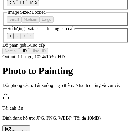
2:3
1:1
16:9
Image Size
Locked
Small
Medium
Large
Số lượng avatar
Tính năng cao cấp
1
2
3
4
Độ phân giải
Cao cấp
Normal
HD
Ultra HD
Output: 1 image, 1024x1536, HD
Photo to Painting
Đổi phong cách. Tải xuống. Tạo thêm. Nhanh chóng và vui vẻ.
Tải ảnh lên
Định dạng hỗ trợ: JPG, PNG, WEBP (Tối đa 10MB)