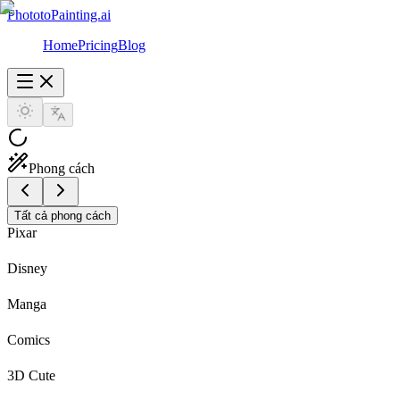
PhototoPainting.ai
Home
Pricing
Blog
Phong cách
Tất cả phong cách
Pixar
Disney
Manga
Comics
3D Cute