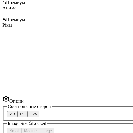
Премиум
Аниме
Премиум
Pixar
Опции
Соотношение сторон
2:3
1:1
16:9
Image Size
Locked
Small
Medium
Large