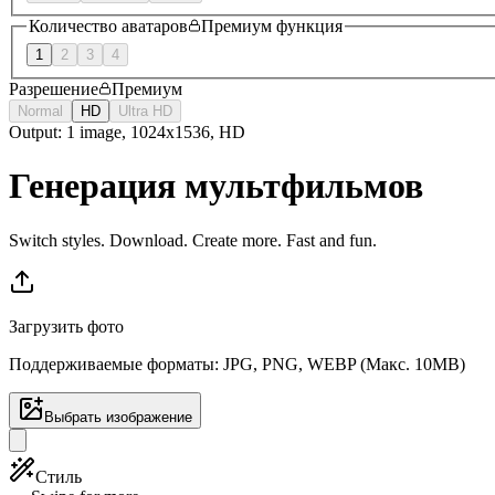
Количество аватаров
Премиум функция
1
2
3
4
Разрешение
Премиум
Normal
HD
Ultra HD
Output: 1 image, 1024x1536, HD
Генерация мультфильмов
Switch styles. Download. Create more. Fast and fun.
Загрузить фото
Поддерживаемые форматы: JPG, PNG, WEBP (Макс. 10MB)
Выбрать изображение
Стиль