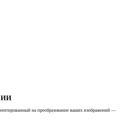
м ИИ
иентированный на преобразование ваших изображений
—