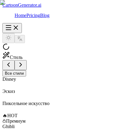
CartoonGenerator.ai
Home
Pricing
Blog
Стиль
Все стили
Disney
Эскиз
Пиксельное искусство
🔥
HOT
Премиум
Ghibli