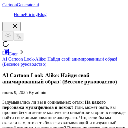
CartoonGenerator.ai
Home
Pricing
Blog
Блог
AI Cartoon Look-Alike: Найди свой анимированный образ!
(Веселое руководство)
AI Cartoon Look-Alike: Найди свой
анимированный образ! (Веселое руководство)
июнь 9, 2025
|
By admin
Задумывались ли вы в социальных сетях:
На какого
персонажа мультфильма я похож?
Или, может быть, вы
прошли бесчисленное количество онлайн-викторин в надежде
найти свое анимированное альтер-эго. Что, если бы мы
сказали вам, что есть более захватывающий и визуальный
способ ответить на этот вопрос? Вместо простого списка черт,