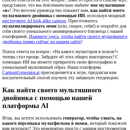
представьте, что вы
действительно видите
мое мультяшное
«я»
! Это веселое руководство покажет вам,
как найти моего
мультяшного двойника с помощью ИИ
, используя мощный
инструмент AI look alike cartoon
. Приготовьтесь
мультиплицировать меня
(или, скорее, себя!) и откройте для
себя своего уникального анимированного близнеца с нашей
платформой.
Нажмите здесь, чтобы найти своего мультяшного
двойника прямо сейчас на нашем сайте
!
Поиск ответа на вопрос: «На какого мультгероя я похож?»
теперь стал проще. Забудьте об этих общих викторинах! С
помощью ИИ вы можете превратить свою фотографию в
уникальный мультяшный образ. Наша платформа
CartoonGenerator.ai
присоединяется к игре, предлагая вам
восхитительный способ изучить эту забавную тенденцию.
Как найти своего мультяшного
двойника с помощью нашей
платформы AI
Итак, вы хотите использовать
генератор, чтобы узнать, на
какого персонажа мультфильма я похож
, который
покажет
вам результат? Это невероятно просто с нашим инструментом