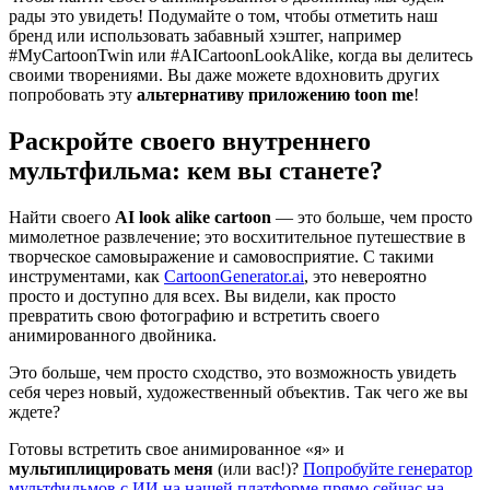
рады это увидеть! Подумайте о том, чтобы отметить наш
бренд или использовать забавный хэштег, например
#MyCartoonTwin или #AICartoonLookAlike, когда вы делитесь
своими творениями. Вы даже можете вдохновить других
попробовать эту
альтернативу приложению toon me
!
Раскройте своего внутреннего
мультфильма: кем вы станете?
Найти своего
AI look alike cartoon
— это больше, чем просто
мимолетное развлечение; это восхитительное путешествие в
творческое самовыражение и самовосприятие. С такими
инструментами, как
CartoonGenerator.ai
, это невероятно
просто и доступно для всех. Вы видели, как просто
превратить свою фотографию и встретить своего
анимированного двойника.
Это больше, чем просто сходство, это возможность увидеть
себя через новый, художественный объектив. Так чего же вы
ждете?
Готовы встретить свое анимированное «я» и
мультиплицировать меня
(или вас!)?
Попробуйте генератор
мультфильмов с ИИ на нашей платформе прямо сейчас на