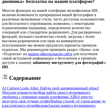
двойника» бесплатна на нашей платформе?
Многие функции на нашей платформе мультфильмов ИИ,
включая возможность превращения вашей фотографии в
различные мультяшные стили, часто доступны пользователям
для бесплатного опробования, возможно, с некоторыми
ограничениями (например, определенное количество
генераций или стандартное разрешение). Для расширенных
функций, большего количества стилей, загрузок с более
высоким разрешением или прав на коммерческое
использование мы можем предлагать варианты премиум-
подписки. Мы рекомендуем проверять раздел «Цены» или
«Подписка» на
нашем официальном сайте
для получения
самой актуальной информации о бесплатном и премиум-
доступе к нашему
забавному инструменту для фотографий с
ИИ
.
Содержание
AI Cartoon Look-Alike: Найди свой анимированный образ!
(Веселое руководство)
Как найти своего мультяшного
двойника с помощью нашей платформы AI
Всё просто:
загрузите своё лучшее селфи!
Выбор стилей: от героя аниме до
классического мультфильма
Анализ вашего мультяшного