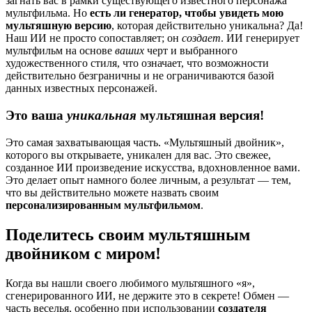
загнать вас в рамки существующего известного персонажа
мультфильма. Но
есть ли генератор, чтобы увидеть мою
мультяшную версию
, которая действительно уникальна? Да!
Наш ИИ не просто сопоставляет; он
создает
. ИИ генерирует
мультфильм на основе
ваших
черт и выбранного
художественного стиля, что означает, что возможности
действительно безграничны и не ограничиваются базой
данных известных персонажей.
Это ваша
уникальная
мультяшная версия!
Это самая захватывающая часть. «Мультяшный двойник»,
которого вы открываете, уникален для вас. Это свежее,
созданное ИИ произведение искусства, вдохновленное вами.
Это делает опыт намного более личным, а результат — тем,
что вы действительно можете назвать своим
персонализированным мультфильмом
.
Поделитесь своим мультяшным
двойником с миром!
Когда вы нашли своего любимого мультяшного «я»,
сгенерированного ИИ, не держите это в секрете! Обмен —
часть веселья, особенно при использовании
создателя