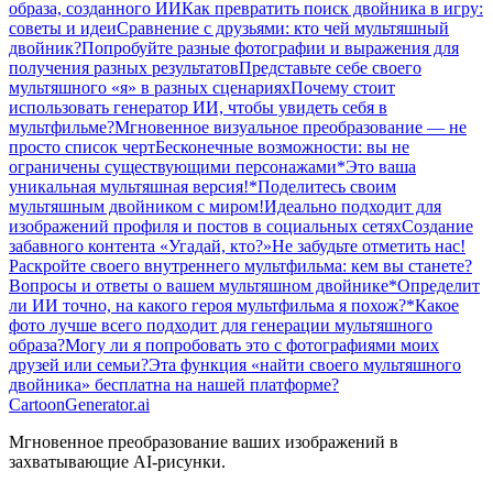
образа, созданного ИИ
Как превратить поиск двойника в игру:
советы и идеи
Сравнение с друзьями: кто чей мультяшный
двойник?
Попробуйте разные фотографии и выражения для
получения разных результатов
Представьте себе своего
мультяшного «я» в разных сценариях
Почему стоит
использовать генератор ИИ, чтобы увидеть себя в
мультфильме?
Мгновенное визуальное преобразование — не
просто список черт
Бесконечные возможности: вы не
ограничены существующими персонажами
*Это ваша
уникальная мультяшная версия!*
Поделитесь своим
мультяшным двойником с миром!
Идеально подходит для
изображений профиля и постов в социальных сетях
Создание
забавного контента «Угадай, кто?»
Не забудьте отметить нас!
Раскройте своего внутреннего мультфильма: кем вы станете?
Вопросы и ответы о вашем мультяшном двойнике
*Определит
ли ИИ точно, на какого героя мультфильма я похож?*
Какое
фото лучше всего подходит для генерации мультяшного
образа?
Могу ли я попробовать это с фотографиями моих
друзей или семьи?
Эта функция «найти своего мультяшного
двойника» бесплатна на нашей платформе?
CartoonGenerator.ai
Мгновенное преобразование ваших изображений в
захватывающие AI-рисунки.