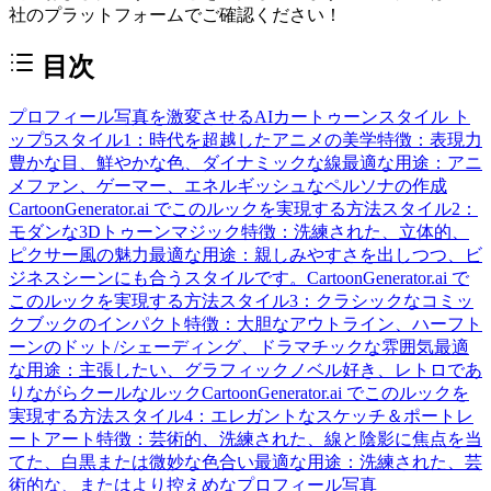
社のプラットフォームでご確認ください！
目次
プロフィール写真を激変させるAIカートゥーンスタイル ト
ップ5
スタイル1：時代を超越したアニメの美学
特徴：表現力
豊かな目、鮮やかな色、ダイナミックな線
最適な用途：アニ
メファン、ゲーマー、エネルギッシュなペルソナの作成
CartoonGenerator.ai でこのルックを実現する方法
スタイル2：
モダンな3Dトゥーンマジック
特徴：洗練された、立体的、
ピクサー風の魅力
最適な用途：親しみやすさを出しつつ、ビ
ジネスシーンにも合うスタイルです。
CartoonGenerator.ai で
このルックを実現する方法
スタイル3：クラシックなコミッ
クブックのインパクト
特徴：大胆なアウトライン、ハーフト
ーンのドット/シェーディング、ドラマチックな雰囲気
最適
な用途：主張したい、グラフィックノベル好き、レトロであ
りながらクールなルック
CartoonGenerator.ai でこのルックを
実現する方法
スタイル4：エレガントなスケッチ＆ポートレ
ートアート
特徴：芸術的、洗練された、線と陰影に焦点を当
てた、白黒または微妙な色合い
最適な用途：洗練された、芸
術的な、またはより控えめなプロフィール写真