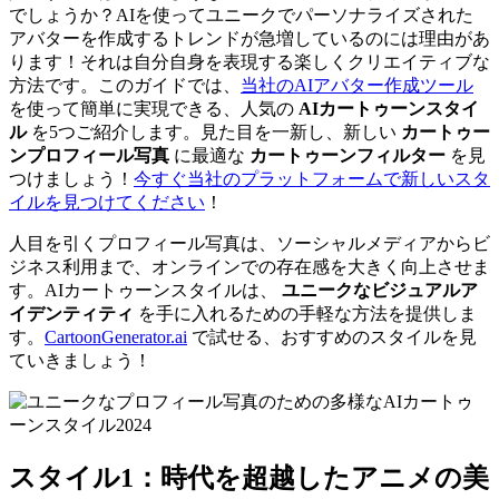
でしょうか？AIを使ってユニークでパーソナライズされた
アバターを作成するトレンドが急増しているのには理由があ
ります！それは自分自身を表現する楽しくクリエイティブな
方法です。このガイドでは、
当社のAIアバター作成ツール
を使って簡単に実現できる、人気の
AIカートゥーンスタイ
ル
を5つご紹介します。見た目を一新し、新しい
カートゥー
ンプロフィール写真
に最適な
カートゥーンフィルター
を見
つけましょう！
今すぐ当社のプラットフォームで新しいスタ
イルを見つけてください
！
人目を引くプロフィール写真は、ソーシャルメディアからビ
ジネス利用まで、オンラインでの存在感を大きく向上させま
す。AIカートゥーンスタイルは、
ユニークなビジュアルア
イデンティティ
を手に入れるための手軽な方法を提供しま
す。
CartoonGenerator.ai
で試せる、おすすめのスタイルを見
ていきましょう！
スタイル1：時代を超越したアニメの美