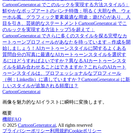
CartoonGenerator.ai でこのルックを実現する方法
スタイル5：
鮮やかなポップアートのパンチ
特徴：明るく大胆な色、ウォ
ーホル風、グラフィック要素
最適な用途：遊び心があり、人
目を引き、芸術的なステートメント
CartoonGenerator.ai でこ
のルックを実現する方法
トップ5を超えて：
CartoonGenerator.ai でさらに多くのスタイルを探る
完璧なカ
ートゥーンプロフィールがあなたを待っています – 作成を開
始しましょう！
AIカートゥーンスタイルに関するよくある
質問
自分の写真に最適なAIカートゥーンスタイルを選択す
るにはどうすればよいですか？
異なるAIカートゥーンスタ
イルを組み合わせることはできますか？
これらのAIカート
ゥーンスタイルは、プロフェッショナルなプロフィール
（例：LinkedIn）に適していますか？
CartoonGenerator.ai に新
しいスタイルが追加される頻度は？
CartoonGenerator.ai
画像を魅力的なAIイラストに瞬時に変換します。
概要
機能
FAQ
© 2025
CartoonGenerator.ai
, All rights reserved
プライバシーポリシー
利用規約
Cookieポリシー