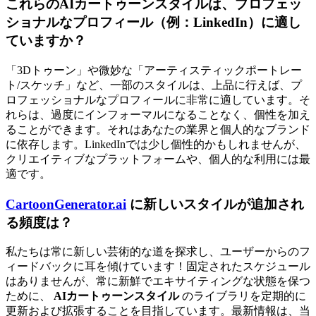
これらのAIカートゥーンスタイルは、プロフェッ
ショナルなプロフィール（例：LinkedIn）に適し
ていますか？
「3Dトゥーン」や微妙な「アーティスティックポートレー
ト/スケッチ」など、一部のスタイルは、上品に行えば、プ
ロフェッショナルなプロフィールに非常に適しています。そ
れらは、過度にインフォーマルになることなく、個性を加え
ることができます。それはあなたの業界と個人的なブランド
に依存します。LinkedInでは少し個性的かもしれませんが、
クリエイティブなプラットフォームや、個人的な利用には最
適です。
CartoonGenerator.ai
に新しいスタイルが追加され
る頻度は？
私たちは常に新しい芸術的な道を探求し、ユーザーからのフ
ィードバックに耳を傾けています！固定されたスケジュール
はありませんが、常に新鮮でエキサイティングな状態を保つ
ために、
AIカートゥーンスタイル
のライブラリを定期的に
更新および拡張することを目指しています。最新情報は、当