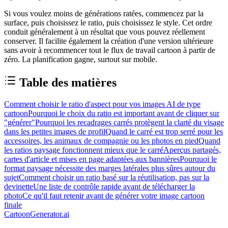
Si vous voulez moins de générations ratées, commencez par la
surface, puis choisissez le ratio, puis choisissez le style. Cet ordre
conduit généralement à un résultat que vous pouvez réellement
conserver. Il facilite également la création d'une version ultérieure
sans avoir à recommencer tout le flux de travail cartoon à partir de
zéro. La planification gagne, surtout sur mobile.
Table des matières
Comment choisir le ratio d'aspect pour vos images AI de type
cartoon
Pourquoi le choix du ratio est important avant de cliquer sur
"générer"
Pourquoi les recadrages carrés protègent la clarté du visage
dans les petites images de profil
Quand le carré est trop serré pour les
accessoires, les animaux de compagnie ou les photos en pied
Quand
les ratios paysage fonctionnent mieux que le carré
Aperçus partagés,
cartes d'article et mises en page adaptées aux bannières
Pourquoi le
format paysage nécessite des marges latérales plus sûres autour du
sujet
Comment choisir un ratio basé sur la réutilisation, pas sur la
devinette
Une liste de contrôle rapide avant de télécharger la
photo
Ce qu'il faut retenir avant de générer votre image cartoon
finale
CartoonGenerator.ai