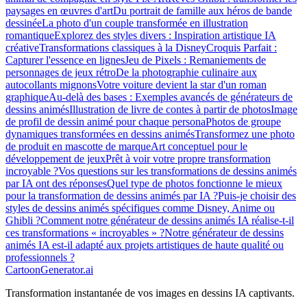
paysages en œuvres d'art
Du portrait de famille aux héros de bande
dessinée
La photo d'un couple transformée en illustration
romantique
Explorez des styles divers : Inspiration artistique IA
créative
Transformations classiques à la Disney
Croquis Parfait :
Capturer l'essence en lignes
Jeu de Pixels : Remaniements de
personnages de jeux rétro
De la photographie culinaire aux
autocollants mignons
Votre voiture devient la star d'un roman
graphique
Au-delà des bases : Exemples avancés de générateurs de
dessins animés
Illustration de livre de contes à partir de photos
Image
de profil de dessin animé pour chaque persona
Photos de groupe
dynamiques transformées en dessins animés
Transformez une photo
de produit en mascotte de marque
Art conceptuel pour le
développement de jeux
Prêt à voir votre propre transformation
incroyable ?
Vos questions sur les transformations de dessins animés
par IA ont des réponses
Quel type de photos fonctionne le mieux
pour la transformation de dessins animés par IA ?
Puis-je choisir des
styles de dessins animés spécifiques comme Disney, Anime ou
Ghibli ?
Comment notre générateur de dessins animés IA réalise-t-il
ces transformations « incroyables » ?
Notre générateur de dessins
animés IA est-il adapté aux projets artistiques de haute qualité ou
professionnels ?
CartoonGenerator.ai
Transformation instantanée de vos images en dessins IA captivants.