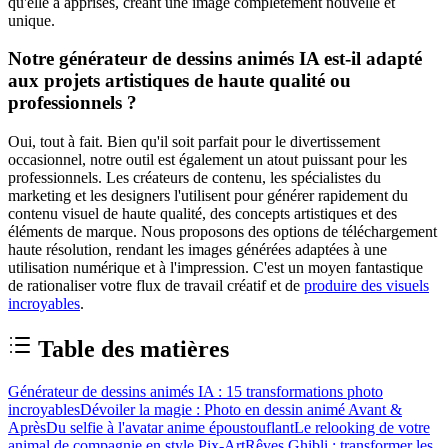
qu'elle a apprises, créant une image complètement nouvelle et
unique.
Notre générateur de dessins animés IA est-il adapté
aux projets artistiques de haute qualité ou
professionnels ?
Oui, tout à fait. Bien qu'il soit parfait pour le divertissement
occasionnel, notre outil est également un atout puissant pour les
professionnels. Les créateurs de contenu, les spécialistes du
marketing et les designers l'utilisent pour générer rapidement du
contenu visuel de haute qualité, des concepts artistiques et des
éléments de marque. Nous proposons des options de téléchargement
haute résolution, rendant les images générées adaptées à une
utilisation numérique et à l'impression. C'est un moyen fantastique
de rationaliser votre flux de travail créatif et de
produire des visuels
incroyables
.
Table des matières
Générateur de dessins animés IA : 15 transformations photo
incroyables
Dévoiler la magie : Photo en dessin animé Avant &
Après
Du selfie à l'avatar anime époustouflant
Le relooking de votre
animal de compagnie en style Pix-Art
Rêves Ghibli : transformer les