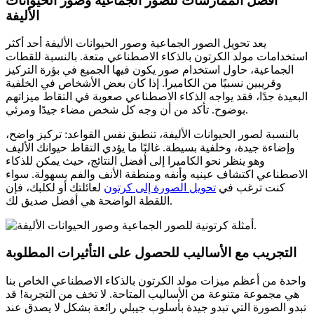
أفضل الممارسات للصور الجماعية وصور الحيوانات
الأليفة
يعد تحويل الصور الجماعية وصور الحيوانات الأليفة أحد أكثر
استخدامات مولد الكرتون بالذكاء الاصطناعي متعة. بالنسبة للقطات
الجماعية، حاول استخدام صور يكون فيها الجميع في بؤرة التركيز
وقريبين نسبيًا من الكاميرا. إذا كان بعض الأشخاص في الخلفية
البعيدة جدًا، فقد يواجه الذكاء الاصطناعي صعوبة في التقاط ميزاتهم
بوضوح. تأكد من أن وجه كل شخص مضاء جيدًا ومرئي.
بالنسبة لصور الحيوانات الأليفة، تنطبق نفس القواعد: تركيز واضح،
وإضاءة جيدة، وخلفية بسيطة. غالبًا ما يؤدي التقاط حيوانك الأليف
وهو ينظر نحو الكاميرا إلى أفضل النتائج، حيث يمكن للذكاء
الاصطناعي اكتشاف عينيه وأنفه ومنطقة الأنف والفم بسهولة. سواء
كنت ترغب في
تحويل الصورة إلى كرتون
لعائلتك أو لكلبك، فإن
اللقطة الواضحة هي أفضل صديق لك.
التجريب مع الأساليب للحصول على التأثيرات المطلوبة
واحدة من أعظم ميزات مولد الكرتون بالذكاء الاصطناعي الخاص بنا
هي مجموعة متنوعة من الأساليب المتاحة. لا تخف من التجربة! قد
تبدو الصورة التي تبدو جيدة بأسلوب جيبلي رائعة بشكل لا يصدق عند