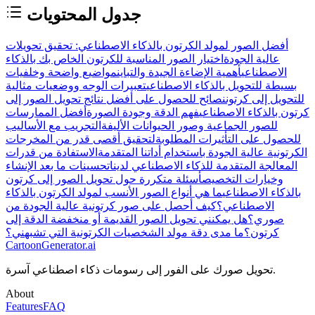
جدول المحتويات
أفضل الصور لمولد الكرتون بالذكاء الاصطناعي: تحقيق تحويلات
عالية الجودة
اختيار الصور المناسبة للكرتون الخاص بك بالذكاء
الاصطناعي
أهمية الإضاءة الجيدة والتباين
مواضيع واضحة وخلفيات
بسيطة للتحويل بالذكاء الاصطناعي
تعبيرات الوجه ووضعيات مثالية
للتحويل إلى كرتون
نصائح للحصول على أفضل نتائج تحويل الصور إلى
كرتون بالذكاء الاصطناعي
فهم الدقة وجودة الصورة
أفضل الممارسات
للصور الجماعية وصور الحيوانات الأليفة
التجريب مع الأساليب
للحصول على التأثيرات المطلوبة
لتحقيق أقصى قدر من المخرجات
الكرتونية عالية الجودة باستخدام أداتنا المتقدمة
الاستفادة من قدرات
المعالجة المتقدمة للذكاء الاصطناعي لدينا
تحسينات ما بعد الإنشاء
وخيارات التخصيص
أسئلة متكررة حول تحويل الصور إلى كرتون
بالذكاء الاصطناعي
ما هي أنواع الصور الأنسب لمولد الكرتون بالذكاء
الاصطناعي؟
كيف أحصل على صور كرتونية عالية الجودة من
صوري؟
هل يمكنني تحويل الصور القديمة أو منخفضة الدقة إلى
كرتون؟
ما مدى دقة مولد الشخصيات الكرتونية التي تشبهني؟
CartoonGenerator.ai
تحويل صورك على الفور إلى رسومات ذكاء اصطناعي آسرة.
About
Features
FAQ