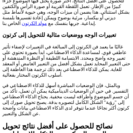
للحصول على أفضل النتائج، اختر صورة يحتل فيها الموضوع جزءًا
كبيرًا من الإطار. تعمل اللقطة القريبة أو صورة الرأس والكتفين
بشكل استثنائي. هذا يضمن أن ميزات الوجه، وهي حيوية لأنماط مثل
ديزني أو بيكسار، مرئية بوضوح ويمكن إعادة تفسيرها بلمسة
الخاص بنا.
إبداعية. جربها بنفسك مع
مولد الكرتون
تعبيرات الوجه ووضعيات مثالية للتحويل إلى كرتون
غالبًا ما يعمد فن الكرتون إلى المبالغة في التعبيرات لإضفاء تأثير
عاطفي قوي. لمساعدة الذكاء الاصطناعي، ابدأ بصورة تحتوي على
تعبير وجه واضح ومحدد. الابتسامة اللطيفة أو النظرة المندهشة أو
حتى التعبير المحايد تعمل بشكل أفضل من التعبير الغامض أو المعقد
للغاية. يمكن للذكاء الاصطناعي بعد ذلك ترجمة هذا العاطفة إلى
أسلوب الكرتون المختار بفعالية.
وبالمثل، فإن الوضعيات المباشرة أسهل للذكاء الاصطناعي في
التفسير. في حين أن الوضعيات الديناميكية يمكن أن تعمل، تأكد من
أن جسم الموضوع وأطرافه ليست مخفية. يحتاج الذكاء الاصطناعي
إلى "رؤية" الشكل الكامل لتصويره بدقة. يصبح تحويل صورك إلى
كرتون أكثر نجاحًا عندما تتوفر لدى الذكاء الاصطناعي بيانات واضحة
عن الشكل والتعبير.
نصائح للحصول على أفضل نتائج تحويل