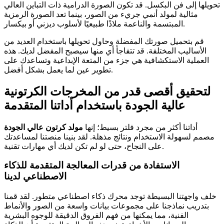
تحويلها إلى فن البكسل. قد تكون الصورة الدرامية ذات التباين العالي
مثالية لمولد أنمي جريء من الصور، بينما تعد الصورة الرمزية
المبتسمة والناعمة ملاذًا طبيعيًا لأسلوب ديزني أو بيكسار.
قم بتحميل صورتك المفضلة وحاول تحويلها باستخدام العديد من
الأساليب المختلفة. قد تتفاجأ أي منها سيصبح المفضل لديك. هذه
العملية الاستكشافية هي جزء من المتعة الإبداعية وتساعدك على
تطوير عين لما يعمل بشكل أفضل.
لتحقيق أقصى قدر من المخرجات الكرتونية
عالية الجودة باستخدام أداتنا المتقدمة
أداتنا أكثر من مجرد فلتر بسيط؛ إنها
مولد كرتون عالي الجودة
مصمم لسهولة الاستخدام ونتائج مذهلة. لقد بنينا منصتنا لمساعدتك
على النجاح، حتى لو لم تكن لديك أي مهارات تقنية.
الاستفادة من قدرات المعالجة المتقدمة للذكاء
الاصطناعي لدينا
خلف واجهتنا البسيطة توجد محرك ذكاء اصطناعي متطور. لقد قمنا
بتدريب نماذجنا على مجموعات بيانات واسعة من الصور والأنماط
الفنية، مما يمكنها من فهم الفروق الدقيقة للوجوه البشرية