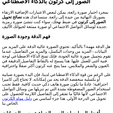
الصور إلى كرتون بالذكاء الاصطناعي
بمجرد اختيار صورة رائعة، يمكن لبعض الاعتبارات الإضافية الارتقاء
بصورتك النهائية من جيدة إلى رائعة. ستساعدك هذه
نصائح تحويل
الصور إلى كرتون
في ضبط نهجك، سواء كنت تنشئ صورة رمزية
جديدة لوسائل التواصل الاجتماعي أو صورة ممتعة لحيوانك الأليف.
فهم الدقة وجودة الصورة
هل الدقة مهمة؟ بالتأكيد. تحتوي الصورة عالية الدقة على المزيد من
البيانات - المزيد من وحدات البكسل، والمزيد من التفاصيل. عندما
تقوم بتحميل صورة عالية الجودة، فإنك تمنح الذكاء الاصطناعي لوحة
فنية أغنى للعمل عليها. هذا يسمح له بالتقاط التفاصيل الدقيقة في
العيون والشعر والملابس، مما ينتج عنه كرتون أكثر صقلًا واحترافية.
على الرغم من قوة الذكاء الاصطناعي لدينا، فإن البدء بصورة ضبابية
أو بكسلية منخفضة الدقة يحد من إمكاناته. لا تحتاج إلى كاميرا
احترافية؛ عادةً ما تكون صورة هاتف ذكي حديث كافية. فقط تجنب
استخدام الصور المضغوطة بشدة التي تم تنزيلها من وسائل التواصل
الاجتماعي، لأنها غالبًا ما تفتقر إلى التفاصيل اللازمة للحصول على
تحويل من الدرجة الأولى. هذا جزء أساسي من
دليل مولد الكرتون
الخاص بنا.