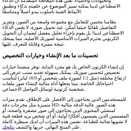
والحيوانات والأشياء. تعني هذه المعالجة المتقدمة أن الذكاء
الاصطناعي لدينا يمكنه تمييز الموضوع عن خلفيته بذكاء وتطبيق
الأنماط الفنية بأسلوب يبدو أصيلاً ومتناسقًا.
نظامنا محسن للتعامل مع مجموعة واسعة من الصور، وتعزيز
التفاصيل تلقائيًا حيثما أمكن. عند تحميل صورة، لا يخمن الذكاء
الاصطناعي لدينا؛ بل يقوم بإجراء تحليل مفصل لضمان أن التحويل
الكرتوني يحترم الميزات الأساسية لصورتك الأصلية، مما يمنحك
نتيجة مميزة وقابلة للتعرف عليها.
تحسينات ما بعد الإنشاء وخيارات التخصيص
إن إنشاء الكرتون الخاص بك هو مجرد البداية. توفر منصتنا خيارات
تخصيص لتحسين صورتك. يمكنك بسهولة تحديد نسب عرض إلى
ارتفاع مختلفة (مثل 1:1 لصورة ملف شخصي أو 16:9 لبانر) لتناسب
احتياجاتك الخاصة. مما يجعلها أداة مثالية لإنشاء صور ملفات
شخصية كرتونية لوسائل التواصل الاجتماعي.
للمستخدمين الذين يحتاجون إلى الأفضل على الإطلاق، نقدم ميزات
متميزة مثل مخرجات دقة HD. هذه الصور عالية الدقة مثالية
لمنشئي المحتوى الذين يحتاجون إلى صور مصغرة واضحة، أو
المصممين الذين يصممون أفكارًا أولية، أو أي شخص يريد قطعة فنية
لا تشوبها شائبة للطباعة. تضمن هذه الميزات أن لديك سيطرة كاملة
.
على المنتج النهائي. جربها واكتشف
نتائجك