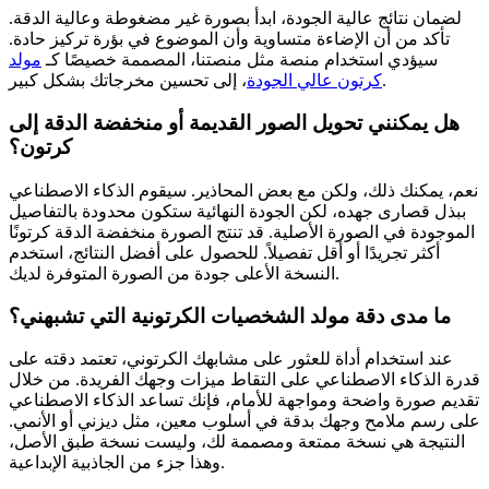
لضمان نتائج عالية الجودة، ابدأ بصورة غير مضغوطة وعالية الدقة.
تأكد من أن الإضاءة متساوية وأن الموضوع في بؤرة تركيز حادة.
سيؤدي استخدام منصة مثل منصتنا، المصممة خصيصًا كـ
مولد
، إلى تحسين مخرجاتك بشكل كبير.
كرتون عالي الجودة
هل يمكنني تحويل الصور القديمة أو منخفضة الدقة إلى
كرتون؟
نعم، يمكنك ذلك، ولكن مع بعض المحاذير. سيقوم الذكاء الاصطناعي
ببذل قصارى جهده، لكن الجودة النهائية ستكون محدودة بالتفاصيل
الموجودة في الصورة الأصلية. قد تنتج الصورة منخفضة الدقة كرتونًا
أكثر تجريدًا أو أقل تفصيلاً. للحصول على أفضل النتائج، استخدم
النسخة الأعلى جودة من الصورة المتوفرة لديك.
ما مدى دقة مولد الشخصيات الكرتونية التي تشبهني؟
عند استخدام أداة للعثور على مشابهك الكرتوني، تعتمد دقته على
قدرة الذكاء الاصطناعي على التقاط ميزات وجهك الفريدة. من خلال
تقديم صورة واضحة ومواجهة للأمام، فإنك تساعد الذكاء الاصطناعي
على رسم ملامح وجهك بدقة في أسلوب معين، مثل ديزني أو الأنمي.
النتيجة هي نسخة ممتعة ومصممة لك، وليست نسخة طبق الأصل،
وهذا جزء من الجاذبية الإبداعية.