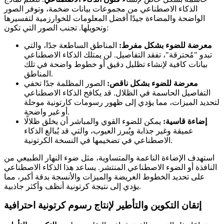
الذكاء الاصطناعي من مجموعات بيانات ضخمة، وتوفر الصور
الواضحة والمضاءة جيدًا أفضل المعلومات للخوارزمية لتفسيرها
وتحويلها. تجنب الصور التي تكون:
معرضة للضوء بشكل مفرط:
المناطق الساطعة جدًا، والتي
تبدو "مُحترقة"، تفقد التفاصيل. لن يمتلك الذكاء الاصطناعي
بيانات كافية لإنشاء تظليل دقيق أو خطوط واضحة في تلك
المناطق.
معرضة للضوء بشكل ناقص:
الصور المظلمة جدًا تخفي
التفاصيل الحاسمة في الظلال. قد يكافح الذكاء الاصطناعي
لتحديد الميزات، مما يؤدي إلى ظهور رسومات كارتونية موحلة
أو غير واضحة.
إضاءة قاسية:
يمكن للضوء القوي والمباشر أن يخلق ظلالًا
عميقة وغير جذابة ويُبرز العيوب، والتي قد يُبالغ الذكاء
الاصطناعي في تضخيمها في النسخة الكرتونية.
استهدف الإضاءة الناعمة والمتساوية، مثل ضوء النهار الطبيعي من
النافذة أو الضوء الاصطناعي المنتشر. يساعد هذا الذكاء الاصطناعي
على تحديد الخطوط العريضة والميزات والأنسجة بدقة أكبر، مما
يؤدي إلى نتيجة كرتونية أنظف وأكثر جاذبية.
إتقان التكوين والتأطير لإنتاج رسوم كرتونية احترافية