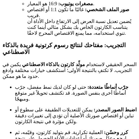
16:9 هو المعيار.
مصغرات يوتيوب:
صور الملف الشخصي:
غالبًا ما تكون 1:1 أو اقتصاص
قريب.
يُضمن تعديل نسبة العرض إلى الارتفاع داخل الأداة أن
يتناسب الكارتون الخاص بك بشكل مثالي أينما كنت
تنوي استخدامه، مما يمنع الاقتصاص المحرج لاحقًا.
التجريب: مفتاحك لنتائج
رسوم كرتونية فريدة بالذكاء
الاصطناعي
السحر الحقيقي لاستخدام
مولّد كارتون بالذكاء الاصطناعي
يكمن في
التجريب. لا تكتفِ بالنتيجة الأولى؛ استكشف خيارات مختلفة وادفع
حدود ما هو ممكن.
جرّب أنماطًا متعددة:
حتى لو كان لديك نمط مفضل، جرّب
أنماطًا أخرى بنفس الصورة. قد تكتشف تحويلاً غير متوقع
ومبهجًا.
اضبط الصور المصدر:
يمكن للتعديلات الطفيفة على سطوع أو
تباين أو اقتصاص صورتك الأصلية أن تؤدي إلى تغييرات دقيقة
ولكن مؤثرة في نتيجة الكارتون.
كرر وحسّن:
العملية تكرارية. قم بتوليد كارتون، وقيّمه، ثم
ارجع وعدّل صورتك أو إعدادات الأداة للحصول على نتيجة