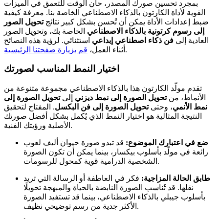
بمجرد تحسين صورك المصدر، حان الوقت للتعمق في الميزات
القوية لأداة الكارتون بالذكاء الاصطناعي الخاصة بنا. معرفة كيفية
ضبط إعدادات الأداة يمكن أن تُحسن بشكل كبير نتائج
تحويل الصور
إلى رسوم كرتونية بالذكاء الاصطناعي
الخاصة بك، وتحويل الصور
العادية إلى
فن ذكاء اصطناعي إبداعي
استثنائي. لرؤية هذه النصائح
.
أثناء العمل،
قم بزيارة صفحتنا الرئيسية
اختيار النمط المناسب لصورتك
تقدم مولّد الكارتون هذا بالذكاء الاصطناعي مجموعة متنوعة من
الأنماط، من
تحويل الصورة إلى نمط ديزني
إلى
تحويل الصورة إلى
نمط الأنمي
، وحتى
تحويل الصورة إلى فن البكسل
. المفتاح لتحقيق
النتيجة المثالية هو اختيار النمط الذي يُكمل بشكل أفضل صورتك
الأصلية ورؤيتك الفنية.
ضع في اعتبارك الموضوع:
قد تبدو صورة حيوان أليف لعوب
رائعة في مولّد بأسلوب بيكسار، بينما يمكن أن تكون الصورة
الشخصية الدرامية قوية كمحول للرسومات.
طابق الحالة المزاجية:
فكر في العاطفة أو الرسالة التي تريد
نقلها. قد تُناسب الصورة النابضة بالحياة والمبهجة تحويلًا
بأسلوب جيبلي بالذكاء الاصطناعي، بينما قد تستفيد الصورة
الأكثر جدية من رسم توضيحي نظيف.