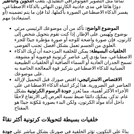
تمامًا مثل التصوير الفوتوغرافي التقليدي، يلعب
التكوين والتأطير
دورًا هامًا في مدى جاذبية الكارتون النهائي بالذكاء الاصطناعي.
يفسر الذكاء الاصطناعي الصورة بأكملها، لذا فإن ما يتم تضمينه (أو
استبعاده) مهم.
الموضوع الواضح:
تأكد من أن موضوعك الرئيسي مرئي
بوضوح ويُهيمن على الإطار. إذا كنت تقوم بتحويل شخص إلى
كارتون، فإن صورة واضحة للوجه أو صورة مؤطرة جيدًا للجزء
العلوي من الجسم تعمل بشكل أفضل. تجنب الفوضى.
الخلفيات البسيطة:
يمكن للخلفية المزدحمة أن تُربك الذكاء
الاصطناعي، مما يؤدي إلى عناصر كرتونية فوضوية أو مشوهة.
تسمح الجدران العادية أو السماء الصافية أو الخلفيات الطبيعية
الضبابية للذكاء الاصطناعي بتركيز قوة المعالجة الخاصة به
على موضوعك.
الاقتصاص الاستراتيجي:
اقتص صورك قبل التحميل لإزالة
العناصر غير الضرورية. هذا يُركز انتباه الذكاء الاصطناعي على
الأجزاء الأكثر أهمية، مما يُعزز
جودة الرسوم الكرتونية
بشكل
عام. تذكر، يمكنك دائمًا ضبط نسبة العرض إلى الارتفاع لاحقًا
داخل أداة مولّد الكرتون، ولكن البدء بصورة مُكوّنة جيدًا هو
المفتاح.
خلفيات بسيطة لتحويلات كرتونية أكثر نقاءً
بناءً على التكوين، تؤثر الخلفية في صورتك بشكل مباشر على
جودة