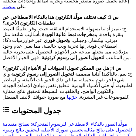
إعادة تحميل صورة مصدر مُحسّنة وتجربة أنماط وإعدادات مختلفة
.
على
منصتنا
س 3: كيف تختلف مولّد الكارتون هذا بالذكاء الاصطناعي عن
تطبيقات الكارتون الأخرى؟
ج: تتميز أداتنا بسهولة الاستخدام الفائقة، حيث توفر تطبيقًا للنمط
بنقرة واحدة، و
مخرجات نمط عالية الجودة
بأساليب شائعة مثل
ديزني، بيكسار، وجيبلي، و
تحويل فوري
عبر خوارزميات ذكاء
اصطناعي قوية. إنها تجربة ويب خالصة، مما يعني عدم وجود
تنزيلات، مما يجعلها متاحة عبر الأجهزة. للحصول على تجربة خالية
، فهي الخيار الأفضل.
من المتاعب
لتحويل الصور إلى رسوم كرتونية
س 4: هل من الممكن تحويل الحيوانات أو الأشياء إلى كارتون؟
ج: نعم، بالتأكيد! أداتنا مصممة
لتحويل الصور إلى رسوم كرتونية
وأي
شيء آخر تقوم بتحميله، بما في ذلك الحيوانات الأليفة، والمناظر
الطبيعية، أو حتى الأشياء اليومية. تنطبق نفس مبادئ الإضاءة الجيدة،
والتكوين الواضح، والخلفيات البسيطة لتحقيق نتائج ممتازة
مع صورة حيوانك الأليف المفضل!
للموضوعات غير البشرية.
جرّبها
جدول المحتويات
مولّد الصور بالذكاء الاصطناعي للرسوم المتحركة: نصائح متقدمة
للحصول على نتائج مثالية
تحسين صورك الأصلية لتحقيق نتائج رسوم
كرتونية احترافية بالذكاء الاصطناعي
أهمية الإضاءة والتعريض للضوء