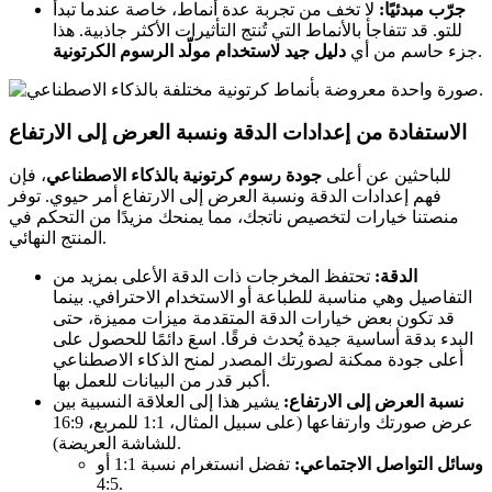
جرّب مبدئيًا:
لا تخف من تجربة عدة أنماط، خاصة عندما تبدأ
للتو. قد تتفاجأ بالأنماط التي تُنتج التأثيرات الأكثر جاذبية. هذا
.
جزء حاسم من أي
دليل جيد لاستخدام مولّد الرسوم الكرتونية
الاستفادة من إعدادات الدقة ونسبة العرض إلى الارتفاع
للباحثين عن أعلى
جودة رسوم كرتونية بالذكاء الاصطناعي
، فإن
فهم إعدادات الدقة ونسبة العرض إلى الارتفاع أمر حيوي. توفر
منصتنا خيارات لتخصيص ناتجك، مما يمنحك مزيدًا من التحكم في
المنتج النهائي.
الدقة:
تحتفظ المخرجات ذات الدقة الأعلى بمزيد من
التفاصيل وهي مناسبة للطباعة أو الاستخدام الاحترافي. بينما
قد تكون بعض خيارات الدقة المتقدمة ميزات مميزة، حتى
البدء بدقة أساسية جيدة يُحدث فرقًا. اسعَ دائمًا للحصول على
أعلى جودة ممكنة لصورتك المصدر لمنح الذكاء الاصطناعي
أكبر قدر من البيانات للعمل بها.
نسبة العرض إلى الارتفاع:
يشير هذا إلى العلاقة النسبية بين
عرض صورتك وارتفاعها (على سبيل المثال، 1:1 للمربع، 16:9
للشاشة العريضة).
وسائل التواصل الاجتماعي:
تفضل انستغرام نسبة 1:1 أو
4:5.