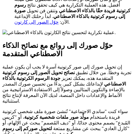
أفضل. هذه العملية التكرارية هي كيف تحقق نتائج
رسوم
كرتونية فريدة حقًا بالذكاء الاصطناعي
وتتقن فن تحويل
صورة
إلى رسوم كرتونية بالذكاء الاصطناعي
. ابدأ رحلتك الإبداعية
.
الآن:
حوّل الصور إلى كارتون
حوّل صورك إلى روائع مع نصائح الذكاء
الاصطناعي المتقدمة
إن تحويل صورك إلى صور كرتونية آسرة لا يجب أن يكون عملية
تجربة وخطأ. من خلال تطبيق
نصائح تحويل الصور إلى رسوم كرتونية
المتقدمة هذه، يمكنك تعزيز
جودة الرسوم الكرتونية بالذكاء
الاصطناعي
لإبداعاتك بشكل كبير. بدءًا من تحسين صورك المصدر
بالإضاءة والتكوين المثاليين وصولاً إلى الاستفادة الاستراتيجية من
الأنماط والإعدادات داخل المنصة، لديك الآن المعرفة لإنتاج نتائج
استثنائية.
سواء كنت "ساندي الاجتماعية" تُنشئ صورة ملف شخصي كرتونية
فريدة باستخدام
مولّد صور ملفات شخصية كرتونية
، أو "كريس
المُبدع" يصمم محتوى جذابًا، أو "ديف المُصمم" يبحث عن الإلهام، أو
"كارل العادي" يبحث عن مشاريع ممتعة
لتحويل صوركم إلى رسوم