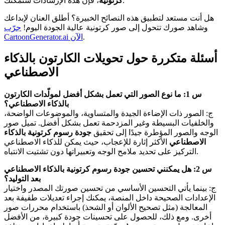
، فإن هذه الإرشادات ستمكّنك.
كرتونية
هل أنت مستعد لتطبيق هذه النصائح الخبيرة؟ أطلق العنان لإبداعك
وشاهد صورك تتحول إلى صور كرتونية عالية الجودة اليوم!
جرّب
.
CartoonGenerator.ai الآن
أسئلة متكررة حول تحويلات الكارتون بالذكاء
الاصطناعي
س 1: ما نوع الصور التي تعمل بشكل أفضل لمولّدات الكارتون
بالذكاء الاصطناعي؟
ج: الصور ذات الإضاءة الجيدة والمتساوية، والموضوعات الواضحة،
والخلفيات البسيطة وغير المزدحمة تعمل بشكل أفضل. تميل صور
الوجه والصور المؤطرة جيدًا إلى تحقيق
جودة رسوم كرتونية بالذكاء
الاصطناعي
الأكثر إثارة للإعجاب، حيث يمكن للذكاء الاصطناعي
التركيز على تحديد ملامح الوجه وتعبيراتها دون تشتيت الانتباه.
س 2: هل يمكنني تحسين جودة رسوم كرتونية بالذكاء الاصطناعي
بعد التوليد؟
ج: بينما يأتي التحسين الأساسي من تحسين صورتك المصدر واختيار
الإعدادات الصحيحة داخل المنصة، يمكنك إجراء تعديلات طفيفة بعد
المعالجة (مثل تصحيح الألوان أو الشحذ) باستخدام محررات صور
أخرى. ومع ذلك، للحصول على تحسينات جودة كبيرة، من الأفضل