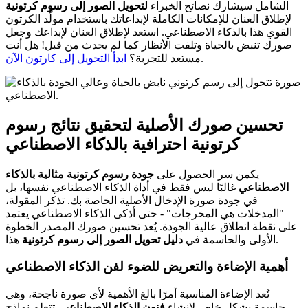
الشامل سيشارك نصائح الخبراء
لتحويل الصور إلى رسوم كرتونية
لإطلاق العنان للإمكانات الكاملة لإبداعاتك باستخدام مولّد الكرتون
القوي هذا بالذكاء الاصطناعي. استعد لإطلاق العنان لإبداعك وجعل
صورك تنبض بالحياة وتلفت الأنظار كما لم يحدث من قبل! هل أنت
.
مستعد للتجربة؟
ابدأ التحويل إلى كارتون الآن
تحسين صورك الأصلية لتحقيق نتائج رسوم
كرتونية احترافية بالذكاء الاصطناعي
يكمن سر الحصول على
جودة رسوم كرتونية مثالية بالذكاء
الاصطناعي
غالبًا ليس فقط في أداة الذكاء الاصطناعي نفسها، بل
في جودة صورة الإدخال الأصلية الخاصة بك. تذكر المقولة،
"المدخلات هي المخرجات" - حتى أذكى الذكاء الاصطناعي يعتمد
على نقطة انطلاق عالية الجودة. يُعد تحسين صورك المصدر الخطوة
هذا.
الأولى والحاسمة في
دليل تحويل الصور إلى رسوم كرتونية
أهمية الإضاءة والتعريض للضوء لفن الذكاء الاصطناعي
تُعد الإضاءة المناسبة أمرًا بالغ الأهمية لأي صورة ناجحة، وهي
حاسمة بشكل خاص لإنشاء
فنون الذكاء الاصطناعي
. تتعلم نماذج