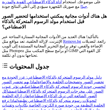
على موضوعك. استخدام
أداة الذكاء الاصطناعي القوية والمدربة
مع صورتك المُجهزة سيؤدي إلى أعلى النتائج جودة.
جيدًا
هل هناك أدوات مجانية يمكنني استخدامها لتحضير الصور
قبل استخدام مولد الرسوم المتحركة بالذكاء
الاصطناعي؟
بالتأكيد! هناك العديد من الأدوات المجانية الممتازة المتاحة عبر
رائعة. لتعديلات
Remove.bg
الإنترنت. لإزالة الخلفية، تعد مواقع مثل
الإضاءة والقص، توفر برامج التحرير المجانية المستندة إلى الويب
مثل Photopea أو برامج سطح المكتب مثل GIMP كل القوة التي
تحتاجها بدون أي تكلفة.
جدول المحتويات
دليل مولد الرسوم المتحركة بالذكاء الاصطناعي: عزز الجودة مع
تحضير الصور وتصحيحات الخلفية والإضاءة
لماذا يهم تحضير الصور
لتحسين جودة الرسوم المتحركة بالذكاء الاصطناعي
كيف تؤثر عيوب
الصور على مخرجات الرسوم المتحركة بالذكاء الاصطناعي
مشاكل
الصور الشائعة التي تربك الذكاء الاصطناعي
إتقان إزالة الخلفية
لتحويلات رسوم متحركة بالذكاء الاصطناعي نظيفة
لماذا ترفع
الخلفية النظيفة من جودة صورة الكرتون الخاصة بك
أدوات وتقنيات
مجانية لإزالة الخلفية بسهولة
خطوة بخطوة: تحضير خلفية صورتك