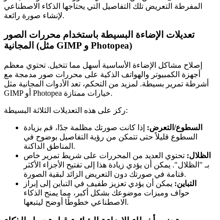
المفرطة التعريض تلك التفاصيل التي يحتاجها الذكاء الاصطناعي
لإنشاء صورة رائعة.
تعديلات الإضاءة البسيطة باستخدام محررات الصور
المجانية (مثل GIMP و Photopea)
إصلاح مشاكل الإضاءة الأساسية أسهل مما تتخيل. تحتوي معظم
أجهزة الكمبيوتر والهواتف الذكية على محررات صور مدمجة مع
أشرطة تمرير بسيطة. لمزيد من التحكم، تعد الأدوات المجانية مثل
GIMP أو Photopea خيارات ممتازة.
ركز على هذه التعديلات الثلاثة البسيطة:
السطوع/التعرض:
إذا كانت صورتك مظلمة جدًا، قم بزيادة
السطوع قليلاً حتى تتمكن من رؤية التفاصيل بوضوح في
المناطق الداكنة.
الظلال:
تحتوي العديد من المحررات على شريط تمرير خاص
بـ "الظلال". يمكن أن يؤدي زيادة هذا إلى تفتيح الأجزاء الأكثر
قتامة في صورتك دون التعريض الزائد لبقية الصورة.
التباين:
يمكن أن يؤدي تعزيز طفيف في التباين إلى إبراز
حواف وميزات موضوعك بشكل أكبر، مما يمنح الذكاء
الاصطناعي خطوطًا أوضح ليتبعها.