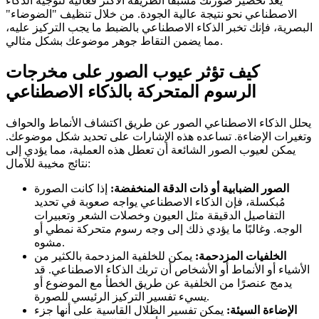
يُعد تحضير صورتك مسبقًا الطريقة الأكثر فعالية لتوجيه الذكاء
الاصطناعي نحو نتيجة عالية الجودة. من خلال تنظيف "الضوضاء"
البصرية، فإنك تخبر الذكاء الاصطناعي بالضبط ما يجب التركيز عليه،
مما يضمن التقاط جوهر موضوعك بشكل مثالي.
كيف تؤثر عيوب الصور على مخرجات
الرسوم المتحركة بالذكاء الاصطناعي
يحلل الذكاء الاصطناعي الصور عن طريق اكتشاف الأنماط والحواف
وتغيرات الإضاءة. تساعده هذه الإشارات على تحديد شكل موضوعك.
يمكن لعيوب الصور الشائعة أن تعطل هذه العملية، مما يؤدي إلى
نتائج مخيبة للآمال:
الصور الضبابية أو ذات الدقة المنخفضة:
إذا كانت الصورة
مُبكسلة، فإن الذكاء الاصطناعي يواجه صعوبة في تحديد
التفاصيل الدقيقة مثل العيون وخصلات الشعر وتعبيرات
الوجه. وغالبًا ما يؤدي ذلك إلى وجه رسوم متحركة نمطي أو
مشوه.
الخلفيات المزدحمة:
يمكن للخلفية المزدحمة بالكثير من
الأشياء أو الأنماط أو الأشخاص أن تربك الذكاء الاصطناعي. قد
يدمج عنصرًا من الخلفية عن طريق الخطأ مع الموضوع أو
يسيء تفسير التركيز الرئيسي للصورة.
الإضاءة السيئة:
يمكن تفسير الظلال القاسية على أنها جزء