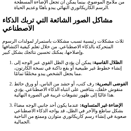
من ملامح الموضوع، بينما يمكن أن تجعل الإضاءة المسطحة
الرسم الكاريكاتوري النهائي يبدو باهتًا وعديم الحياة.
مشاكل الصور الشائعة التي تربك الذكاء
الاصطناعي
ثلاث مشكلات رئيسية تسبب مشكلات باستمرار لمولدات الرسوم
المتحركة بالذكاء الاصطناعي. من خلال تعلم كيفية اكتشافها
وإصلاحها، يمكنك تحسين نتائجك بشكل كبير.
الظلال القاسية:
يمكن أن يؤدي الظل القوي عبر الوجه إلى
إنشاء خطوط غير طبيعية أو بقع داكنة في نسخة الكارتون،
مما يجعل الشخص يبدو مختلفًا تمامًا.
الفوضى البصرية:
رف كتب، أو حشد من الناس، أو ورق حائط
منقوش خلفك، يتنافس على انتباه الذكاء الاصطناعي. يؤدي
هذا غالبًا إلى ظهور تشوهات غريبة في الصورة النهائية.
الإضاءة غير المتساوية:
عندما يكون أحد جانبي الوجه مضاءً
بشكل ساطع والآخر في الظل، قد يواجه الذكاء الاصطناعي
صعوبة في إنشاء رسم كاريكاتوري متوازن وممتع من الناحية
الجمالية.