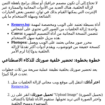
لا تحتاج إلى أن تكون مصمم جرافيك أو تمتلك برامج باهظة الثمن
لإزالة الخلفية. هناك العديد من الأدوات المجانية والممتازة عبر
الإنترنت التي يمكنها القيام بذلك في ثوانٍ. تتضمن بعض الخيارات
الشائعة وسهلة الاستخدام ما يلي:
أداة بسيطة تعتمد على الويب ومخصصة لمهمة
:
Remove.bg
واحدة: إزالة الخلفيات من الصور التي تحتوي على أشخاص.
تتضمن النسخة المجانية من أداة التصميم الشهيرة
Canva:
هذه مزيل خلفية سهل الاستخدام.
محرر صور مجاني يعتمد على الويب ويعمل
Photopea:
كنسخة خفيفة من فوتوشوب، ويقدم أدوات أكثر تقدمًا لإزالة
الخلفية يدويًا إذا لزم الأمر.
خطوة بخطوة: تحضير خلفية صورتك للذكاء الاصطناعي
يعد تحضير صورتك بخلفية نظيفة عملية سريعة من ثلاث خطوات
تحدث فرقًا كبيرًا.
اختر أداتك:
انتقل إلى موقع ويب مجاني لإزالة الخلفيات مثل
Remove.bg
.
تحميل صورتك:
انقر على زر "Upload Image" (تحميل الصورة)
واختر الصورة التي تريد تحويلها. ستقوم الأداة تلقائيًا باكتشاف
الموضوع ومسح الخلفية.