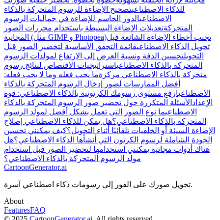
للذكاء الاصطناعي
تصحيح الإضاءة للرسوم المتحركة بالذكاء
الاصطناعي
الدور الحاسم للإضاءة في جماليات الرسوم
المتحركة
تعديلات الإضاءة البسيطة باستخدام محررات الصور
تجنب أخطاء الإضاءة الشائعة قبل
المجانية (مثل GIMP و Photopea)
تحويل الذكاء الاصطناعي
قائمة التحقق الأساسية لتحضير الصور قبل
التحويل
تحسين الدقة ونسبة العرض إلى الارتفاع لمولدات الرسوم
المتحركة بالذكاء الاصطناعي
استراتيجيات الاقتصاص لنتائج رسوم
متحركة بالذكاء الاصطناعي مركزة
ما يجب فعله وما لا يجب فعله:
أفضل الممارسات لصور إدخال الرسوم المتحركة بالذكاء
الاصطناعي
ارفع مستوى رسومك الكرتونية بالذكاء الاصطناعي: قوة
الإعداد
الأسئلة المتكررة حول تحضير صور الرسوم المتحركة بالذكاء
الاصطناعي
ما نوع الصور التي تعمل بشكل أفضل لمولد الرسوم
المتحركة بالذكاء الاصطناعي؟
هل يمكن للذكاء الاصطناعي إصلاح
الإضاءة السيئة أو الخلفيات تلقائيًا أثناء التحويل؟
كيف يمكنني تحسين
الجودة الشاملة لرسوم الكرتون التي أنشأها الذكاء الاصطناعي؟
هل
هناك أدوات مجانية يمكنني استخدامها لتحضير الصور قبل استخدام
مولد الرسوم المتحركة بالذكاء الاصطناعي؟
CartoonGenerator.ai
تحويل صورك على الفور إلى رسومات ذكاء اصطناعي آسرة.
About
Features
FAQ
© 2025
CartoonGenerator.ai
, All rights reserved