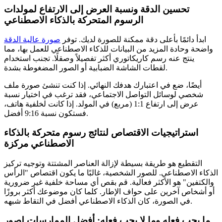
تحسين الدقة ونسبة العرض إلى الارتفاع لمولدات
الرسوم المتحركة بالذكاء الاصطناعي
ابدأ دائمًا بأعلى دقة ممكنة للصورة لديك. توفر
صورة عالية الدقة
واضحة وحادة المزيد من البيانات للذكاء الاصطناعي للعمل بها، مما
ينتج عنه رسم كاريكاتوري أكثر تفصيلاً وصقلًا. تجنب استخدام
لقطات الشاشة الضبابية أو الصور المضغوطة بشدة.
أيضًا، ضع في اعتبارك هدفك النهائي. إذا كنت تنشئ صورة ملف
شخصي لوسائل التواصل الاجتماعي، فقد ترغب في اختيار نسبة
عرض إلى ارتفاع 1:1 (مربع) في المولد. إذا كانت لخلفية هاتف،
فستكون نسبة 9:16 أفضل.
استراتيجيات الاقتصاص لنتائج رسوم متحركة بالذكاء
الاصطناعي مركزة
التقطيع هو طريقة بسيطة لإزالة العناصر المشتتة وتوجيه تركيز
الذكاء الاصطناعي. للصور الشخصية، غالبًا ما يكون اقتصاص "الرأس
والكتفين" هو الأكثر فعالية. قم بقص أي مساحة خلفية غير ضرورية
أو أشخاص آخرين على حواف الإطار. كلما كان موضوعك أكثر بروزًا
في الصورة، كان الذكاء الاصطناعي أفضل في التقاط شبهه.
ما يجب فعله وما لا يجب فعله: أفضل الممارسات لصور