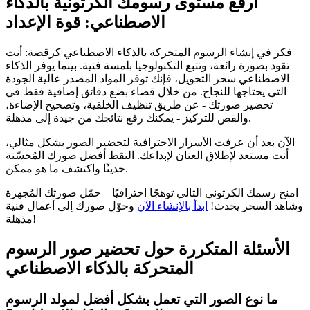
ارفع مستوى رسومك الكرتونية بالذكاء
الاصطناعي: قوة الإعداد
فكر في إنشاء الرسوم المتحركة بالذكاء الاصطناعي كرقصة: أنت
تقود بصورة رائعة، وتتبع التكنولوجيا بلمسة فنية. بينما يوفر الذكاء
الاصطناعي سحر التحويل، فإنك توفر المواد المصدر عالية الجودة
التي يحتاجها للنجاح. من خلال قضاء بضع دقائق إضافية فقط في
تحضير صورتك - عن طريق تنظيف الخلفية، وتصحيح الإضاءة،
والقص للتركيز - يمكنك رفع نتائجك من جيدة إلى مذهلة.
الآن بعد أن عرفت الأسرار الاحترافية لتحضير الصور بشكل مثالي،
أنت مستعد لإطلاق العنان لإبداعك. التقط أفضل صورك المُحسّنة
حديثًا واكتشف ما هو ممكن.
امنح رسمك الكرتوني التالي توهجًا احترافيًا – حمّل صورتك المُجهزة
وشاهد السحر يحدث!
ابدأ بالإنشاء الآن
وحوّل صورك إلى أعمال فنية
مذهلة!
الأسئلة المتكررة حول تحضير صور الرسوم
المتحركة بالذكاء الاصطناعي
ما نوع الصور التي تعمل بشكل أفضل لمولد الرسوم