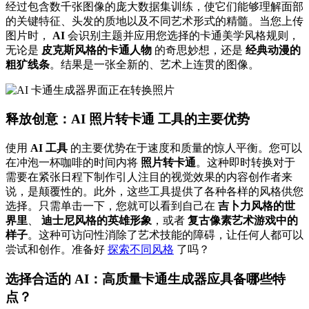
经过包含数千张图像的庞大数据集训练，使它们能够理解面部
的关键特征、头发的质地以及不同艺术形式的精髓。当您上传
图片时，
AI
会识别主题并应用您选择的卡通美学风格规则，
无论是
皮克斯风格的卡通人物
的奇思妙想，还是
经典动漫的
粗犷线条
。结果是一张全新的、艺术上连贯的图像。
释放创意：AI
照片转卡通
工具的主要优势
使用
AI 工具
的主要优势在于速度和质量的惊人平衡。您可以
在冲泡一杯咖啡的时间内将
照片转卡通
。这种即时转换对于
需要在紧张日程下制作引人注目的视觉效果的内容创作者来
说，是颠覆性的。此外，这些工具提供了各种各样的风格供您
选择。只需单击一下，您就可以看到自己在
吉卜力风格的世
界里
、
迪士尼风格的英雄形象
，或者
复古像素艺术游戏中的
样子
。这种可访问性消除了艺术技能的障碍，让任何人都可以
尝试和创作。准备好
探索不同风格
了吗？
选择合适的 AI：高质量卡通生成器应具备哪些特
点？