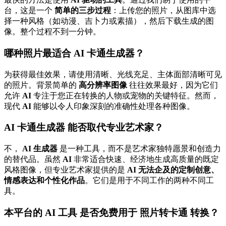
台，这是一个
简单的三步过程
：上传您的照片，从图库中选
择一种风格（如动漫、吉卜力或素描），然后下载生成的图
像。整个过程不到一分钟。
哪种照片最适合
AI 卡通生成器
？
为获得最佳效果，请使用清晰、光线充足、主体面部清晰可见
的照片。背景简单的
高分辨率图像
往往效果最好，因为它们
允许
AI
专注于您正在转换的人物或宠物的关键特征。然而，
现代
AI
能够以令人印象深刻的准确性处理各种图像。
AI 卡通生成器
能否取代专业艺术家？
不，
AI 生成器
是一种工具，而不是艺术家独特愿景和创造力
的替代品。虽然
AI
非常适合快速、经济地生成高质量的既定
风格图像，但专业艺术家提供的是
AI 无法企及的定制创意、
情感表达和个性化作品
。它们是用于不同工作的两种不同工
具。
本平台的 AI 工具
是否免费用于
照片转卡通
转换？