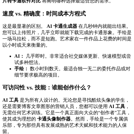
片转卡通软件对比
将阐明哪种选择最适合您的需求。
速度 vs. 精确度：时间成本方程式
这是最显著的区别。
AI 卡通生成器
在几秒钟内就能出结果。
您可以上传照片，几乎立即就能下载完成的卡通形象。手绘是
一场马拉松，而不是短跑。艺术家在一件作品上花费的时间是
以小时或天来衡量的。
AI：
几乎即时。非常适合社交媒体更新、快速模型或尝
试多种想法。
手绘：
数小时到数天。最适合独一无二的委托作品或对
细节要求极高的项目。
可访问性 vs. 技能：谁能创作什么？
AI 工具
是为所有人设计的。无论您是寻找酷炫头像的学生，
还是需要博客文章图形的营销人员，您都可以使用
AI 工具
，
无需任何艺术训练。它是一个真正面向大众的“创作者”工具，
使其成为理想的
卡通头像制作器
。然而，手绘是一个专属俱
乐部，专为那些具有发展成熟的艺术天赋和技术能力的人保
留。