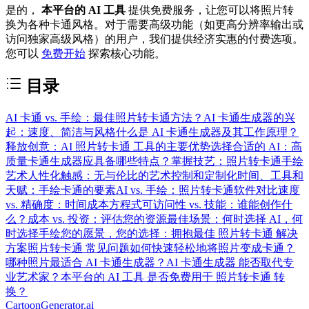
是的，
本平台的 AI 工具
提供免费服务，让您可以将照片转
换为各种卡通风格。对于需要高级功能（如更高分辨率输出或
访问独家高级风格）的用户，我们提供经济实惠的付费选项。
您可以
免费开始
探索核心功能。
目录
AI 卡通 vs. 手绘：最佳照片转卡通方法？
AI 卡通生成器的兴
起：速度、简洁与风格
什么是 AI 卡通生成器及其工作原理？
释放创意：AI 照片转卡通 工具的主要优势
选择合适的 AI：高
质量卡通生成器应具备哪些特点？
掌握技艺：照片转卡通手绘
艺术
人性化触感：无与伦比的艺术控制和定制化
时间、工具和
天赋：手绘卡通的要素
AI vs. 手绘：照片转卡通软件对比
速度
vs. 精确度：时间成本方程式
可访问性 vs. 技能：谁能创作什
么？
成本 vs. 投资：评估您的资源
最佳场景：何时选择 AI，何
时选择手绘
您的愿景，您的选择：拥抱最佳 照片转卡通 解决
方案
照片转卡通 常见问题
如何快速轻松地将照片变成卡通？
哪种照片最适合 AI 卡通生成器？
AI 卡通生成器 能否取代专
业艺术家？
本平台的 AI 工具 是否免费用于 照片转卡通 转
换？
CartoonGenerator.ai