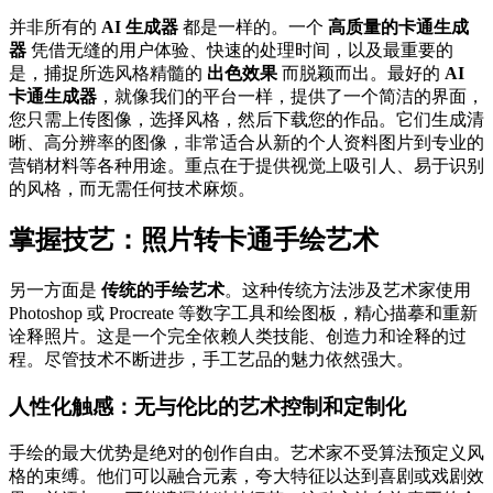
并非所有的
AI 生成器
都是一样的。一个
高质量的卡通生成
器
凭借无缝的用户体验、快速的处理时间，以及最重要的
是，捕捉所选风格精髓的
出色效果
而脱颖而出。最好的
AI
卡通生成器
，就像我们的平台一样，提供了一个简洁的界面，
您只需上传图像，选择风格，然后下载您的作品。它们生成清
晰、高分辨率的图像，非常适合从新的个人资料图片到专业的
营销材料等各种用途。重点在于提供视觉上吸引人、易于识别
的风格，而无需任何技术麻烦。
掌握技艺：照片转卡通手绘艺术
另一方面是
传统的手绘艺术
。这种传统方法涉及艺术家使用
Photoshop 或 Procreate 等数字工具和绘图板，精心描摹和重新
诠释照片。这是一个完全依赖人类技能、创造力和诠释的过
程。尽管技术不断进步，手工艺品的魅力依然强大。
人性化触感：无与伦比的艺术控制和定制化
手绘的最大优势是绝对的创作自由。艺术家不受算法预定义风
格的束缚。他们可以融合元素，夸大特征以达到喜剧或戏剧效