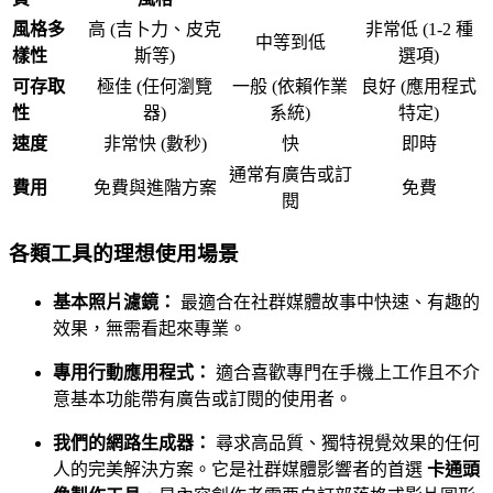
風格多
高 (吉卜力、皮克
非常低 (1-2 種
中等到低
樣性
斯等)
選項)
可存取
極佳 (任何瀏覽
一般 (依賴作業
良好 (應用程式
性
器)
系統)
特定)
速度
非常快 (數秒)
快
即時
通常有廣告或訂
費用
免費與進階方案
免費
閱
各類工具的理想使用場景
基本照片濾鏡：
最適合在社群媒體故事中快速、有趣的
效果，無需看起來專業。
專用行動應用程式：
適合喜歡專門在手機上工作且不介
意基本功能帶有廣告或訂閱的使用者。
我們的網路生成器：
尋求高品質、獨特視覺效果的任何
人的完美解決方案。它是社群媒體影響者的首選
卡通頭