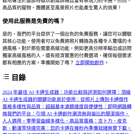
鬆地專注於面部特徵以創建詳細且富有表現力的卡通。然而，
高品質的寵物、團體甚至風景照片也能產生驚人的效果！
使用此服務是免費的嗎？
是的，我們的平台提供了一個出色的免費服務，讓您可以體驗
其核心功能。使用者可以免費將照片轉換為各種令人驚嘆的卡
通風格。對於那些需要高級功能，例如更高分辨率輸出或訪問
獨家高級風格的人，還有經濟實惠的付費選項，確保每個需求
都有相應的方案。準備開始了嗎？
立即開始創作
。
目錄
2024 年最佳 AI 卡通生成器：功能比較與評測
如何選擇：頂級
AI 卡通生成器的關鍵功能
易於使用：從照片上傳到卡通傑作
風格多樣性與品質：超越基本濾鏡
速度與便捷性：即時網路轉
換
我們的平台：引領 AI 卡通創作潮流
無與倫比的簡潔操作，
人人適用，零學習曲線
多樣化、高品質風格：吉卜力、皮克
斯、動漫等
快速完美：您的卡通在幾秒內準備就緒
無需下載，