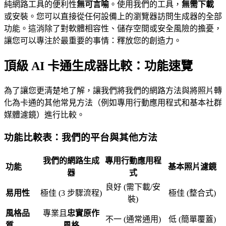
純網路工具的便利性
無可言喻
。使用我們的工具，
無需下載
或安裝。您可以直接從任何設備上的瀏覽器訪問生成器的全部
功能。這消除了對軟體相容性、儲存空間或安全風險的擔憂，
讓您可以專注於最重要的事情：釋放您的創造力。
頂級 AI 卡通生成器比較：功能速覽
為了讓您更清楚地了解，讓我們將我們的網路方法與將照片轉
化為卡通的其他常見方法（例如專用行動應用程式和基本社群
媒體濾鏡）進行比較。
功能比較表：我們的平台與其他方法
我們的網路生成
專用行動應用程
功能
基本照片濾鏡
器
式
良好 (需下載/安
易用性
極佳 (3 步驟流程)
極佳 (整合式)
裝)
風格品
專業且
忠實原作
不一 (通常通用)
低 (簡單覆蓋)
質
風格