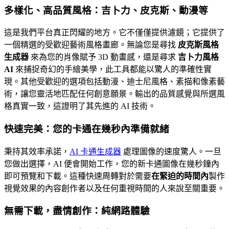
多樣化、高品質風格：吉卜力、皮克斯、動漫等
這是我們平台真正閃耀的地方。它不僅僅提供濾鏡；它提供了
一個精選的受歡迎藝術風格畫廊。無論您是尋找
皮克斯風格
生成器
來為您的肖像賦予 3D 動畫感，還是尋求
吉卜力風格
AI
來捕捉奇幻的手繪美學，此工具都能以驚人的準確性實
現。其他受歡迎的選項包括動漫、迪士尼風格、素描和像素藝
術，讓您靈活地匹配任何創意願景。輸出的品質感覺與所選風
格真實一致，這證明了其先進的 AI 技術。
快速完美：您的卡通在幾秒內準備就緒
秉持其效率承諾，
AI 卡通生成器
處理圖像的速度驚人。一旦
您做出選擇，AI 便會開始工作，您的新卡通圖像在幾秒鐘內
即可預覽和下載。這種快速周轉對於需要
在緊迫的時間內
製作
視覺效果的內容創作者以及任何重視時間的人來說至關重要。
無需下載，盡情創作：純網路體驗