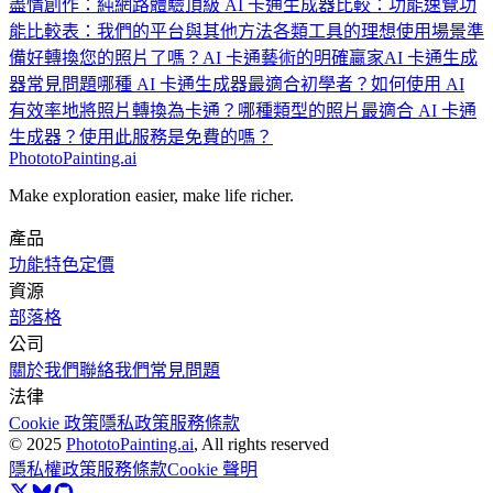
盡情創作：純網路體驗
頂級 AI 卡通生成器比較：功能速覽
功
能比較表：我們的平台與其他方法
各類工具的理想使用場景
準
備好轉換您的照片了嗎？AI 卡通藝術的明確贏家
AI 卡通生成
器常見問題
哪種 AI 卡通生成器最適合初學者？
如何使用 AI
有效率地將照片轉換為卡通？
哪種類型的照片最適合 AI 卡通
生成器？
使用此服務是免費的嗎？
PhototoPainting.ai
Make exploration easier, make life richer.
產品
功能特色
定價
資源
部落格
公司
關於我們
聯絡我們
常見問題
法律
Cookie 政策
隱私政策
服務條款
© 2025
PhototoPainting.ai
, All rights reserved
隱私權政策
服務條款
Cookie 聲明