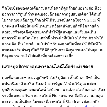
ฟีดโซเชียลของคุณคือกระแสเนื้อหาที่ดูคล้ายกันอย่างต่อเนื่อง
อวตารการ์ตูนที่กำหนดเองจะฉีกออกจากรูปแบบเดิมๆ ได้ทันที
ไม่ว่าคุณจะเลือกรูปลักษณ์ที่ได้รับแรงบันดาลใจจาก Ghibli ที่
ชวนฝัน สไตล์อนิเมะที่โดดเด่น หรือเสน่ห์แบบดิสนีย์คลาสสิก
คุณจะสร้างจุดดึงดูดสายตาที่ทำให้ผู้คนหยุดและสังเกตเห็น
อวตารที่ไม่เหมือนใคร
เหล่านี้
ทำหน้าที่เป็นโลโก้ส่วนตัว ทำให้
ความคิดเห็น โพสต์ และโปรไฟล์ของคุณเป็นที่จดจำได้ทันทีใน
แพลตฟอร์มต่างๆ เป็นวิธีที่ดีที่สุดในการดึงดูดสายตาให้หยุดและ
ดึงดูดความสนใจไปยังสิ่งที่คุณต้องการจะสื่อ
แสดงบุคลิกของคุณทางออนไลน์ได้อย่างง่ายดาย
คุณขี้เล่นและชอบผจญภัยหรือไม่? ดูดีและเป็นมืออาชีพ? เป็น
แฟนอนิเมะตัวยง? เครื่องสร้างการ์ตูน AI ช่วยให้คุณ
แสดง
บุคลิกของคุณทางออนไลน์
ได้ด้วยภาพ แต่ละสไตล์บอกเล่าเรื่อง
ราวที่แตกต่างกัน อวตารสไตล์ Pixar สามารถสื่อถึงความอบอุ่น
และความเป็นมิตร ในขณะที่ภาพสไตล์ Sketch อาจบ่งบอกถึง