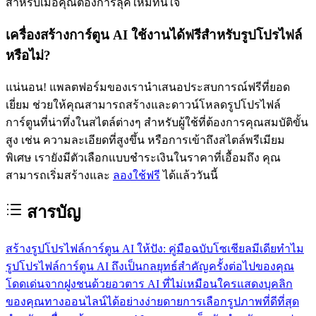
สำหรับเมื่อคุณต้องการลุคใหม่ทันใจ
เครื่องสร้างการ์ตูน AI ใช้งานได้ฟรีสำหรับรูปโปรไฟล์
หรือไม่?
แน่นอน! แพลตฟอร์มของเรานำเสนอประสบการณ์ฟรีที่ยอด
เยี่ยม ช่วยให้คุณสามารถสร้างและดาวน์โหลดรูปโปรไฟล์
การ์ตูนที่น่าทึ่งในสไตล์ต่างๆ สำหรับผู้ใช้ที่ต้องการคุณสมบัติขั้น
สูง เช่น ความละเอียดที่สูงขึ้น หรือการเข้าถึงสไตล์พรีเมียม
พิเศษ เรายังมีตัวเลือกแบบชำระเงินในราคาที่เอื้อมถึง คุณ
สามารถเริ่มสร้างและ
ลองใช้ฟรี
ได้แล้ววันนี้
สารบัญ
สร้างรูปโปรไฟล์การ์ตูน AI ให้ปัง: คู่มือฉบับโซเชียลมีเดีย
ทำไม
รูปโปรไฟล์การ์ตูน AI ถึงเป็นกลยุทธ์สำคัญครั้งต่อไปของคุณ
โดดเด่นจากฝูงชนด้วยอวตาร AI ที่ไม่เหมือนใคร
แสดงบุคลิก
ของคุณทางออนไลน์ได้อย่างง่ายดาย
การเลือกรูปภาพที่ดีที่สุด