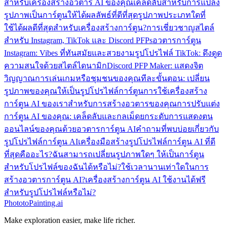
สำหรับเครื่องสร้างอวตาร AI ของคุณ
เคล็ดลับสำหรับการแปลง
รูปภาพเป็นการ์ตูนให้ได้ผลลัพธ์ที่ดีที่สุด
รูปภาพประเภทใดที่
ใช้ได้ผลดีที่สุดสำหรับเครื่องสร้างการ์ตูน?
การเชี่ยวชาญสไตล์
สำหรับ Instagram, TikTok และ Discord PFPs
อวตารการ์ตูน
Instagram: Vibes ที่ทันสมัยและสวยงาม
รูปโปรไฟล์ TikTok: ดึงดูด
ความสนใจด้วยสไตล์ไดนามิก
Discord PFP Maker: แสดงจิต
วิญญาณการเล่นเกมหรือชุมชนของคุณ
ทีละขั้นตอน: เปลี่ยน
รูปภาพของคุณให้เป็นรูปโปรไฟล์การ์ตูน
การใช้เครื่องสร้าง
การ์ตูน AI ของเราสำหรับการสร้างอวตารของคุณ
การปรับแต่ง
การ์ตูน AI ของคุณ: เคล็ดลับและกลเม็ด
ยกระดับการแสดงตน
ออนไลน์ของคุณด้วยอวตารการ์ตูน AI
คำถามที่พบบ่อยเกี่ยวกับ
รูปโปรไฟล์การ์ตูน AI
เครื่องมือสร้างรูปโปรไฟล์การ์ตูน AI ที่ดี
ที่สุดคืออะไร?
ฉันสามารถเปลี่ยนรูปภาพใดๆ ให้เป็นการ์ตูน
สำหรับโปรไฟล์ของฉันได้หรือไม่?
ใช้เวลานานเท่าใดในการ
สร้างอวตารการ์ตูน AI?
เครื่องสร้างการ์ตูน AI ใช้งานได้ฟรี
สำหรับรูปโปรไฟล์หรือไม่?
PhototoPainting.ai
Make exploration easier, make life richer.