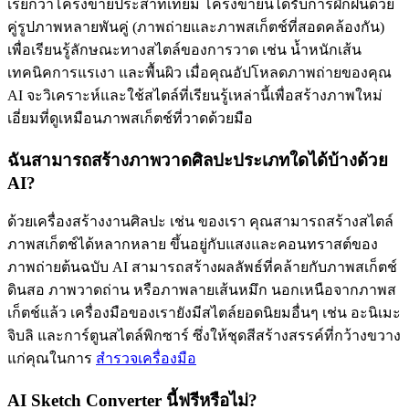
เรียกว่าโครงข่ายประสาทเทียม โครงข่ายนี้ได้รับการฝึกฝนด้วย
คู่รูปภาพหลายพันคู่ (ภาพถ่ายและภาพสเก็ตช์ที่สอดคล้องกัน)
เพื่อเรียนรู้ลักษณะทางสไตล์ของการวาด เช่น น้ำหนักเส้น
เทคนิคการแรเงา และพื้นผิว เมื่อคุณอัปโหลดภาพถ่ายของคุณ
AI จะวิเคราะห์และใช้สไตล์ที่เรียนรู้เหล่านี้เพื่อสร้างภาพใหม่
เอี่ยมที่ดูเหมือนภาพสเก็ตช์ที่วาดด้วยมือ
ฉันสามารถสร้างภาพวาดศิลปะประเภทใดได้บ้างด้วย
AI?
ด้วยเครื่องสร้างงานศิลปะ เช่น ของเรา คุณสามารถสร้างสไตล์
ภาพสเก็ตช์ได้หลากหลาย ขึ้นอยู่กับแสงและคอนทราสต์ของ
ภาพถ่ายต้นฉบับ AI สามารถสร้างผลลัพธ์ที่คล้ายกับภาพสเก็ตช์
ดินสอ ภาพวาดถ่าน หรือภาพลายเส้นหมึก นอกเหนือจากภาพส
เก็ตช์แล้ว เครื่องมือของเรายังมีสไตล์ยอดนิยมอื่นๆ เช่น อะนิเมะ
จิบลิ และการ์ตูนสไตล์พิกซาร์ ซึ่งให้ชุดสีสร้างสรรค์ที่กว้างขวาง
แก่คุณในการ
สำรวจเครื่องมือ
AI Sketch Converter นี้ฟรีหรือไม่?