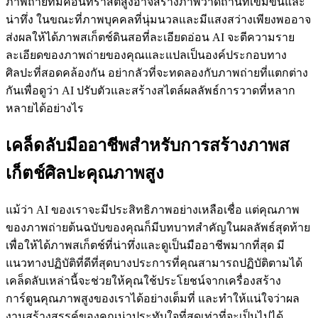
ภาพถ่ายที่มีคอนทราสต์สูงอาจสร้างภาพวาดถ่านที่เข้มข้นและ
น่าทึ่ง ในขณะที่ภาพบุคคลที่นุ่มนวลและมีแสงสว่างเพียงพออาจ
ส่งผลให้ได้ภาพสเก็ตช์ดินสอที่ละเอียดอ่อน AI จะตีความราย
ละเอียดของภาพถ่ายของคุณและแปลเป็นองค์ประกอบทาง
ศิลปะที่สอดคล้องกัน อย่ากลัวที่จะทดลองกับภาพถ่ายที่แตกต่าง
กันเพื่อดูว่า AI ปรับตัวและสร้างสไตล์ผลลัพธ์การวาดที่หลาก
หลายได้อย่างไร
เคล็ดลับมืออาชีพสำหรับการสร้างภาพส
เก็ตช์ศิลปะคุณภาพสูง
แม้ว่า AI ของเราจะมีประสิทธิภาพอย่างเหลือเชื่อ แต่คุณภาพ
ของภาพถ่ายต้นฉบับของคุณก็มีบทบาทสำคัญในผลลัพธ์สุดท้าย
เพื่อให้ได้ภาพสเก็ตช์ที่น่าทึ่งและดูเป็นมืออาชีพมากที่สุด มี
แนวทางปฏิบัติที่ดีที่สุดบางประการที่คุณสามารถปฏิบัติตามได้
เคล็ดลับเหล่านี้จะช่วยให้คุณใช้ประโยชน์จากเครื่องสร้าง
การ์ตูนคุณภาพสูงของเราได้อย่างเต็มที่ และทำให้แน่ใจว่าผล
งานสร้างสรรค์ของคุณน่าประทับใจที่สุดเท่าที่จะเป็นไปได้