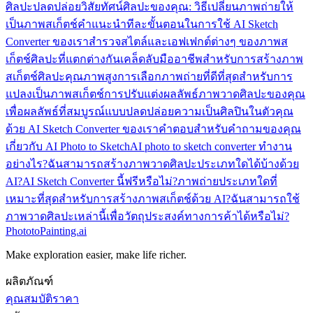
ศิลปะ
ปลดปล่อยวิสัยทัศน์ศิลปะของคุณ: วิธีเปลี่ยนภาพถ่ายให้
เป็นภาพสเก็ตช์
คำแนะนำทีละขั้นตอนในการใช้ AI Sketch
Converter ของเรา
สำรวจสไตล์และเอฟเฟกต์ต่างๆ ของภาพส
เก็ตช์ศิลปะที่แตกต่างกัน
เคล็ดลับมืออาชีพสำหรับการสร้างภาพ
สเก็ตช์ศิลปะคุณภาพสูง
การเลือกภาพถ่ายที่ดีที่สุดสำหรับการ
แปลงเป็นภาพสเก็ตช์
การปรับแต่งผลลัพธ์ภาพวาดศิลปะของคุณ
เพื่อผลลัพธ์ที่สมบูรณ์แบบ
ปลดปล่อยความเป็นศิลปินในตัวคุณ
ด้วย AI Sketch Converter ของเรา
คำตอบสำหรับคำถามของคุณ
เกี่ยวกับ AI Photo to Sketch
AI photo to sketch converter ทำงาน
อย่างไร?
ฉันสามารถสร้างภาพวาดศิลปะประเภทใดได้บ้างด้วย
AI?
AI Sketch Converter นี้ฟรีหรือไม่?
ภาพถ่ายประเภทใดที่
เหมาะที่สุดสำหรับการสร้างภาพสเก็ตช์ด้วย AI?
ฉันสามารถใช้
ภาพวาดศิลปะเหล่านี้เพื่อวัตถุประสงค์ทางการค้าได้หรือไม่?
PhototoPainting.ai
Make exploration easier, make life richer.
ผลิตภัณฑ์
คุณสมบัติ
ราคา