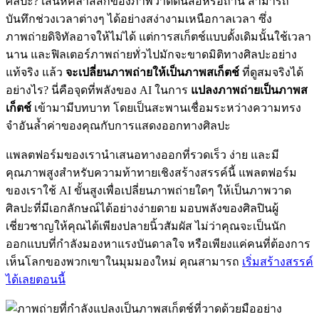
ศิลปะ? เสน่ห์คลาสสิกของภาพวาดดินสอหรือถ่าน สามารถ
บันทึกช่วงเวลาต่างๆ ได้อย่างสง่างามเหนือกาลเวลา ซึ่ง
ภาพถ่ายดิจิทัลอาจให้ไม่ได้ แต่การสเก็ตช์แบบดั้งเดิมนั้นใช้เวลา
นาน และฟิลเตอร์ภาพถ่ายทั่วไปมักจะขาดมิติทางศิลปะอย่าง
แท้จริง แล้ว
จะเปลี่ยนภาพถ่ายให้เป็นภาพสเก็ตช์
ที่ดูสมจริงได้
อย่างไร? นี่คือจุดที่พลังของ AI ในการ
แปลงภาพถ่ายเป็นภาพส
เก็ตช์
เข้ามามีบทบาท โดยเป็นสะพานเชื่อมระหว่างความทรง
จำอันล้ำค่าของคุณกับการแสดงออกทางศิลปะ
แพลตฟอร์มของเรานำเสนอทางออกที่รวดเร็ว ง่าย และมี
คุณภาพสูงสำหรับความท้าทายเชิงสร้างสรรค์นี้ แพลตฟอร์ม
ของเราใช้ AI ขั้นสูงเพื่อเปลี่ยนภาพถ่ายใดๆ ให้เป็นภาพวาด
ศิลปะที่มีเอกลักษณ์ได้อย่างง่ายดาย มอบพลังของศิลปินผู้
เชี่ยวชาญให้คุณได้เพียงปลายนิ้วสัมผัส ไม่ว่าคุณจะเป็นนัก
ออกแบบที่กำลังมองหาแรงบันดาลใจ หรือเพียงแค่คนที่ต้องการ
เห็นโลกของพวกเขาในมุมมองใหม่ คุณสามารถ
เริ่มสร้างสรรค์
ได้เลยตอนนี้