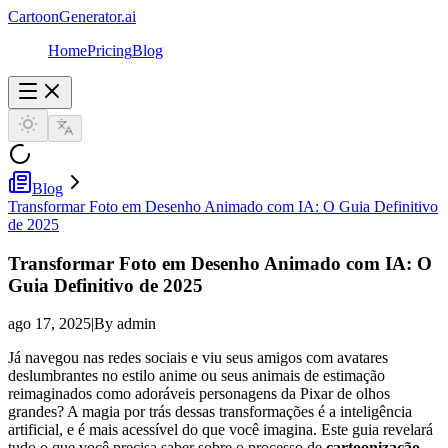
CartoonGenerator.ai
Home
Pricing
Blog
Blog
Transformar Foto em Desenho Animado com IA: O Guia Definitivo
de 2025
Transformar Foto em Desenho Animado com IA: O
Guia Definitivo de 2025
ago 17, 2025
|
By admin
Já navegou nas redes sociais e viu seus amigos com avatares
deslumbrantes no estilo anime ou seus animais de estimação
reimaginados como adoráveis personagens da Pixar de olhos
grandes? A magia por trás dessas transformações é a inteligência
artificial, e é mais acessível do que você imagina. Este guia revelará
tudo o que você precisa saber sobre o processo de
cartoonização