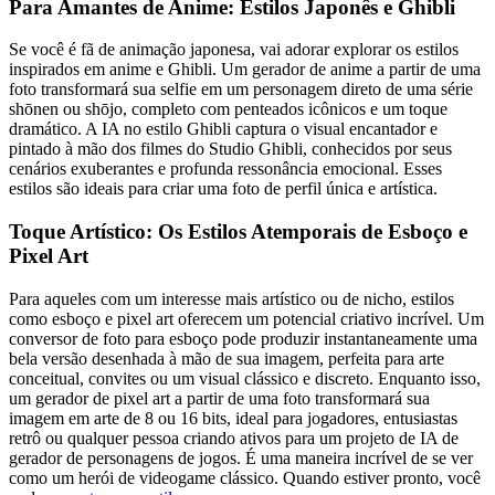
Para Amantes de Anime: Estilos Japonês e Ghibli
Se você é fã de animação japonesa, vai adorar explorar os estilos
inspirados em anime e Ghibli. Um gerador de anime a partir de uma
foto transformará sua selfie em um personagem direto de uma série
shōnen ou shōjo, completo com penteados icônicos e um toque
dramático. A IA no estilo Ghibli captura o visual encantador e
pintado à mão dos filmes do Studio Ghibli, conhecidos por seus
cenários exuberantes e profunda ressonância emocional. Esses
estilos são ideais para criar uma foto de perfil única e artística.
Toque Artístico: Os Estilos Atemporais de Esboço e
Pixel Art
Para aqueles com um interesse mais artístico ou de nicho, estilos
como esboço e pixel art oferecem um potencial criativo incrível. Um
conversor de foto para esboço pode produzir instantaneamente uma
bela versão desenhada à mão de sua imagem, perfeita para arte
conceitual, convites ou um visual clássico e discreto. Enquanto isso,
um gerador de pixel art a partir de uma foto transformará sua
imagem em arte de 8 ou 16 bits, ideal para jogadores, entusiastas
retrô ou qualquer pessoa criando ativos para um projeto de IA de
gerador de personagens de jogos. É uma maneira incrível de se ver
como um herói de videogame clássico. Quando estiver pronto, você