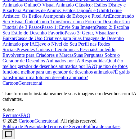
Animados Online
O Visual Animado Clássico: Estilos Disney e
Pixar
Para Amantes de Anime: Estilos Japonês e Ghibli
Toque
Artístico: Os Estilos Atemporais de Esboço e Pixel Art
Encontrando
Seu Visual Único
Como Transformar uma Foto em Desenho: Um
Tutorial de 3 Passos
Passo 1: Envie Sua Imagem
Passo 2: Escolha
Seu Estilo de Desenho Favorito
Passo 3: Gerar, Visualizar e
Baixar
Casos de Uso Criativos para Suas Imagens de Desenho
Animado por IA
Eleve o Nível do Seu Perfil nas Redes
Sociais
Presentes Únicos e Lembranças Pessoais
Conteúdo
Envolvente para Criadores e Marcas
Suas Perguntas Sobre o
Gerador de Desenhos Animados por IA Respondidas
Qual é o
melhor gerador de desenhos animados por IA?
Que tipo de fotos
funciona melhor para um gerador de desenhos animados?
É grátis
transformar uma foto em desenho animado?
CartoonGenerator.ai
Transformando instantaneamente suas imagens em desenhos com IA
cativantes.
Sobre
Recursos
FAQ
© 2025
CartoonGenerator.ai
, All rights reserved
Política de Privacidade
Termos de Serviço
Política de cookies