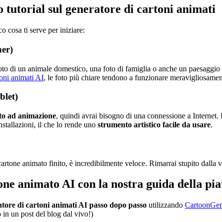
o tutorial sul generatore di cartoni animati
o cosa ti serve per iniziare:
ner)
foto di un animale domestico, una foto di famiglia o anche un paesaggio s
toni animati AI
, le foto più chiare tendono a funzionare meravigliosament
blet)
oto ad animazione
, quindi avrai bisogno di una connessione a Internet. I
stallazioni, il che lo rende uno
strumento artistico facile da usare
.
cartone animato finito, è incredibilmente veloce. Rimarrai stupito dalla 
one animato AI con la nostra guida della pi
atore di cartoni animati AI passo dopo passo
utilizzando
CartoonGene
n un post del blog dal vivo!)