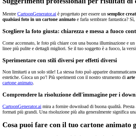
Suggerimenti professionali per risultati di
Mentre
CartoonGenerator.ai
è progettato per essere un
semplice creat
qualsiasi foto in un cartone animato
e farla sembrare fantastica? Sì,
Scegliere la foto giusta: chiarezza e messa a fuoco co
Come accennato, le foto più chiare con una buona illuminazione e un s
linee più pulite e dettagli migliori. Se il tuo soggetto è a fuoco, la v
Sperimentare con stili diversi per effetti diversi
Non limitarti a un solo stile! La stessa foto può apparire drammaticame
estetiche. Gioca un po'! Più sperimenti con il nostro strumento di
arte
cartone animato
.
Comprendere la risoluzione dell'immagine per i dow
CartoonGenerator.ai
mira a fornire download di buona qualità. Presta at
formati più grandi. Una risoluzione più alta generalmente significa una
Cosa puoi fare con il tuo cartone animato 