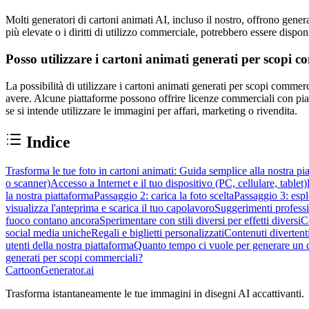
Molti generatori di cartoni animati AI, incluso il nostro, offrono generaz
più elevate o i diritti di utilizzo commerciale, potrebbero essere dispo
Posso utilizzare i cartoni animati generati per scopi 
La possibilità di utilizzare i cartoni animati generati per scopi commer
avere. Alcune piattaforme possono offrire licenze commerciali con pi
se si intende utilizzare le immagini per affari, marketing o rivendita.
Indice
Trasforma le tue foto in cartoni animati: Guida semplice alla nostra pi
o scanner)
Accesso a Internet e il tuo dispositivo (PC, cellulare, tablet)
la nostra piattaforma
Passaggio 2: carica la foto scelta
Passaggio 3: esplo
visualizza l'anteprima e scarica il tuo capolavoro
Suggerimenti professio
fuoco contano ancora
Sperimentare con stili diversi per effetti diversi
C
social media uniche
Regali e biglietti personalizzati
Contenuti divertenti
utenti della nostra piattaforma
Quanto tempo ci vuole per generare un 
generati per scopi commerciali?
CartoonGenerator.ai
Trasforma istantaneamente le tue immagini in disegni AI accattivanti.