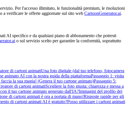
ervizio. Per l'accesso illimitato, le funzionalità premium, le risoluzioni
o a verificare le offerte aggiornate sul sito web
CartoonGenerator.ai
.
imati AI specifico e da qualsiasi piano di abbonamento che potresti
erator.ai
o sul servizio scelto per garantire la conformità, soprattutto
ratore di cartoni animati
Una foto digitale (dal tuo telefono, fotocamera
ne animato AI con la nostra guida della piattaforma
Passaggio 1: visita
A faccia la sua magia! (Genera il tuo cartone animato)
Passaggio 5:
creatore di cartoni animati
Scegliere la foto giusta: chiarezza e messa a
con il tuo cartone animato generato dall'IA?
Immagini del profilo dei
ione di cartoni animati è ora a portata di mano!
Risposte rapide per gli
ento di cartoni animati AI è gratuito?
Posso utilizzare i cartoni animati