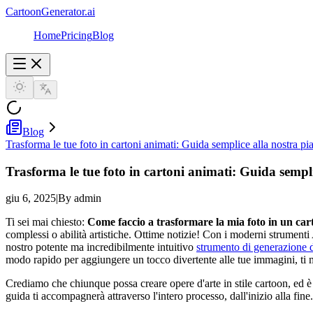
CartoonGenerator.ai
Home
Pricing
Blog
Blog
Trasforma le tue foto in cartoni animati: Guida semplice alla nostra pi
Trasforma le tue foto in cartoni animati: Guida sempl
giu 6, 2025
|
By admin
Ti sei mai chiesto:
Come faccio a trasformare la mia foto in un ca
complessi o abilità artistiche. Ottime notizie! Con i moderni strumenti A
nostro potente ma incredibilmente intuitivo
strumento di generazione d
modo rapido per aggiungere un tocco divertente alle tue immagini, ti 
Crediamo che chiunque possa creare opere d'arte in stile cartoon, ed è
guida ti accompagnerà attraverso l'intero processo, dall'inizio alla fine.