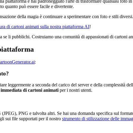
la piattaforma e hai padroneggiato l'arte di trasformare qualsiasi foto 
to quanto può essere facile e divertente.
ensazione della magia è continuare a sperimentare con foto e stili diver
ura di cartoni animati sulla nostra piattaforma AI
!
 se li pubblichi. Costruiamo una comunità di appassionati di cartoni an
 piattaforma
artoonGenerator.ai
:
ato?
are leggermente a seconda del carico del server e della complessità del
 immediata di cartoni animati
per i nostri utenti.
PEG), PNG e talvolta altri. Se hai una domanda specifica sul formato, 
i sui file supportati per il nostro
strumento di stilizzazione delle immag