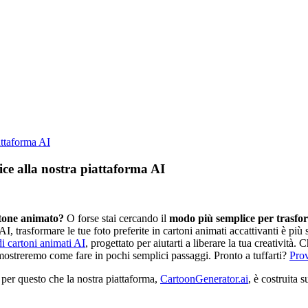
attaforma AI
ice alla nostra piattaforma AI
rtone animato?
O forse stai cercando il
modo più semplice per trasfo
I, trasformare le tue foto preferite in cartoni animati accattivanti è più 
i cartoni animati AI
, progettato per aiutarti a liberare la tua creatività
mostreremo come fare in pochi semplici passaggi. Pronto a tuffarti?
Prov
 per questo che la nostra piattaforma,
CartoonGenerator.ai
, è costruita 