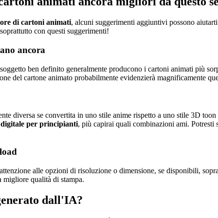
 cartoni animati ancora migliori da questo s
ore di cartoni animati
, alcuni suggerimenti aggiuntivi possono aiutarti
 soprattutto con questi suggerimenti!
ntano ancora
oggetto ben definito generalmente producono i cartoni animati più sorpr
ersione del cartone animato probabilmente evidenzierà magnificamente quel
nte diversa se convertita in uno stile anime rispetto a uno stile 3D too
 digitale per principianti
, più capirai quali combinazioni ami. Potresti
nload
tenzione alle opzioni di risoluzione o dimensione, se disponibili, soprat
 migliore qualità di stampa.
generato dall'IA?