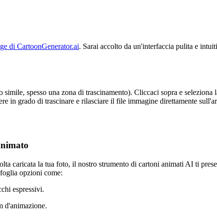
e di CartoonGenerator.ai
. Sarai accolto da un'interfaccia pulita e intu
o simile, spesso una zona di trascinamento). Cliccaci sopra e seleziona l
essere in grado di trascinare e rilasciare il file immagine direttamente su
 animato
ta caricata la tua foto, il nostro strumento di cartoni animati AI ti presen
foglia opzioni come:
chi espressivi.
lm d'animazione.