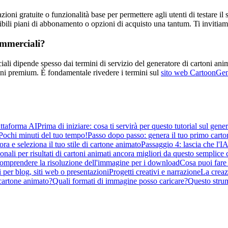
ioni gratuite o funzionalità base per permettere agli utenti di testare il s
nibili piani di abbonamento o opzioni di acquisto una tantum. Ti invitiam
commerciali?
ciali dipende spesso dai termini di servizio del generatore di cartoni an
ani premium. È fondamentale rivedere i termini sul
sito web CartoonGen
attaforma AI
Prima di iniziare: cosa ti servirà per questo tutorial sul gene
Pochi minuti del tuo tempo!
Passo dopo passo: genera il tuo primo carto
ra e seleziona il tuo stile di cartone animato
Passaggio 4: lascia che l'I
nali per risultati di cartoni animati ancora migliori da questo semplice 
omprendere la risoluzione dell'immagine per i download
Cosa puoi fare 
 per blog, siti web o presentazioni
Progetti creativi e narrazione
La creaz
cartone animato?
Quali formati di immagine posso caricare?
Questo strum