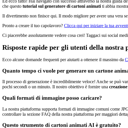
Ed ecco fatto! Hai navigato con successo attraverso la nostra guida del
che questo
tutorial sul generatore di cartoni animati
ti abbia mostra
Il divertimento non finisce qui. Il modo migliore per avere una vera s
Pronto a creare il tuo capolavoro?
Clicca qui per iniziare la tua avvent
Ci piacerebbe assolutamente vedere cosa crei! Taggaci sui social media
Risposte rapide per gli utenti della nostra
Ecco alcune domande frequenti per aiutarti a ottenere il massimo da
C
Quanto tempo ci vuole per generare un cartone anim
Il processo di generazione è incredibilmente veloce! Anche se può vari
pochi secondi o un minuto. Il nostro obiettivo è fornire una
creazione
Quali formati di immagine posso caricare?
La nostra piattaforma supporta formati di immagine comuni come JPG (J
controllare la sezione FAQ della nostra piattaforma per maggiori dettagl
Questo strumento di cartoni animati AI è gratuito?