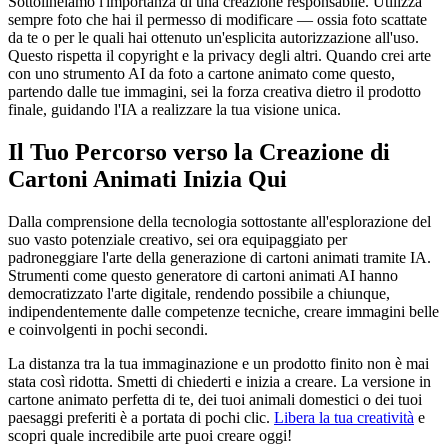
Sottolineiamo l'importanza di una creazione responsabile. Utilizza
sempre foto che hai il permesso di modificare — ossia foto scattate
da te o per le quali hai ottenuto un'esplicita autorizzazione all'uso.
Questo rispetta il copyright e la privacy degli altri. Quando crei arte
con uno strumento AI da foto a cartone animato come questo,
partendo dalle tue immagini, sei la forza creativa dietro il prodotto
finale, guidando l'IA a realizzare la tua visione unica.
Il Tuo Percorso verso la Creazione di
Cartoni Animati Inizia Qui
Dalla comprensione della tecnologia sottostante all'esplorazione del
suo vasto potenziale creativo, sei ora equipaggiato per
padroneggiare l'arte della generazione di cartoni animati tramite IA.
Strumenti come questo generatore di cartoni animati AI hanno
democratizzato l'arte digitale, rendendo possibile a chiunque,
indipendentemente dalle competenze tecniche, creare immagini belle
e coinvolgenti in pochi secondi.
La distanza tra la tua immaginazione e un prodotto finito non è mai
stata così ridotta. Smetti di chiederti e inizia a creare. La versione in
cartone animato perfetta di te, dei tuoi animali domestici o dei tuoi
paesaggi preferiti è a portata di pochi clic.
Libera la tua creatività
e
scopri quale incredibile arte puoi creare oggi!