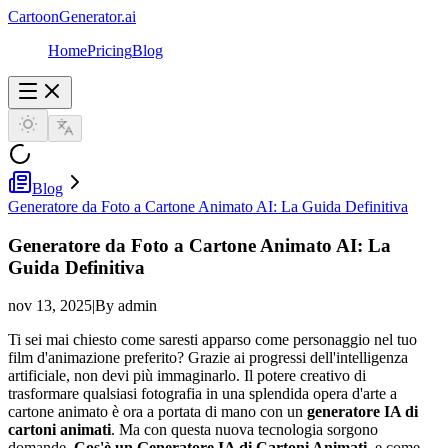
CartoonGenerator.ai
Home
Pricing
Blog
Blog
Generatore da Foto a Cartone Animato AI: La Guida Definitiva
Generatore da Foto a Cartone Animato AI: La
Guida Definitiva
nov 13, 2025
|
By admin
Ti sei mai chiesto come saresti apparso come personaggio nel tuo
film d'animazione preferito? Grazie ai progressi dell'intelligenza
artificiale, non devi più immaginarlo. Il potere creativo di
trasformare qualsiasi fotografia in una splendida opera d'arte a
cartone animato è ora a portata di mano con un
generatore IA di
cartoni animati
. Ma con questa nuova tecnologia sorgono
domande.
Cos'è un Generatore IA di Cartoni Animati
, e come