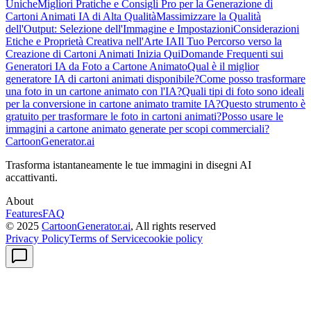
Uniche
Migliori Pratiche e Consigli Pro per la Generazione di
Cartoni Animati IA di Alta Qualità
Massimizzare la Qualità
dell'Output: Selezione dell'Immagine e Impostazioni
Considerazioni
Etiche e Proprietà Creativa nell'Arte IA
Il Tuo Percorso verso la
Creazione di Cartoni Animati Inizia Qui
Domande Frequenti sui
Generatori IA da Foto a Cartone Animato
Qual è il miglior
generatore IA di cartoni animati disponibile?
Come posso trasformare
una foto in un cartone animato con l'IA?
Quali tipi di foto sono ideali
per la conversione in cartone animato tramite IA?
Questo strumento è
gratuito per trasformare le foto in cartoni animati?
Posso usare le
immagini a cartone animato generate per scopi commerciali?
CartoonGenerator.ai
Trasforma istantaneamente le tue immagini in disegni AI
accattivanti.
About
Features
FAQ
© 2025
CartoonGenerator.ai
, All rights reserved
Privacy Policy
Terms of Service
cookie policy