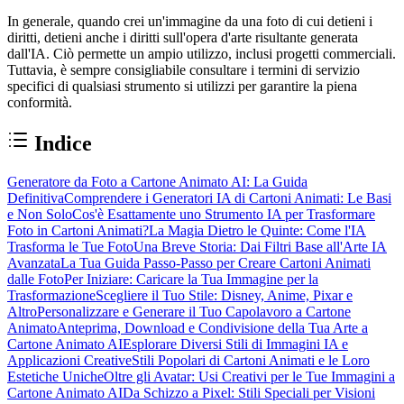
In generale, quando crei un'immagine da una foto di cui detieni i
diritti, detieni anche i diritti sull'opera d'arte risultante generata
dall'IA. Ciò permette un ampio utilizzo, inclusi progetti commerciali.
Tuttavia, è sempre consigliabile consultare i termini di servizio
specifici di qualsiasi strumento si utilizzi per garantire la piena
conformità.
Indice
Generatore da Foto a Cartone Animato AI: La Guida
Definitiva
Comprendere i Generatori IA di Cartoni Animati: Le Basi
e Non Solo
Cos'è Esattamente uno Strumento IA per Trasformare
Foto in Cartoni Animati?
La Magia Dietro le Quinte: Come l'IA
Trasforma le Tue Foto
Una Breve Storia: Dai Filtri Base all'Arte IA
Avanzata
La Tua Guida Passo-Passo per Creare Cartoni Animati
dalle Foto
Per Iniziare: Caricare la Tua Immagine per la
Trasformazione
Scegliere il Tuo Stile: Disney, Anime, Pixar e
Altro
Personalizzare e Generare il Tuo Capolavoro a Cartone
Animato
Anteprima, Download e Condivisione della Tua Arte a
Cartone Animato AI
Esplorare Diversi Stili di Immagini IA e
Applicazioni Creative
Stili Popolari di Cartoni Animati e le Loro
Estetiche Uniche
Oltre gli Avatar: Usi Creativi per le Tue Immagini a
Cartone Animato AI
Da Schizzo a Pixel: Stili Speciali per Visioni