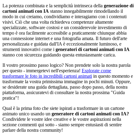
La potenza combinata e la semplicità intrinseca della
generazione di
cartoni animati con IA
stanno innegabilmente rimodellando il
modo in cui creiamo, condividiamo e interagiamo con i contenuti
visivi. Ciò che una volta richiedeva competenze altamente
specializzate, software costosi e un considerevole investimento di
tempo è ora facilmente accessibile a praticamente chiunque abbia
una connessione internet e una fotografia amata. Il futuro dell'arte
personalizzata e guidata dall'IA è eccezionalmente luminoso, e
strumenti innovativi come i
generatori di cartoni animati con IA
stanno con sicurezza guidando questa entusiasmante carica.
Il vostro prossimo passo logico? Non prendete solo la nostra parola
per questo - immergetevi nell'esperienza!
Esplorate come
trasformare le foto in incredibili cartoni animati
in questo momento e
trasformate la vostra primissima immagine in pochi minuti. Oppure,
se desiderate una guida dettagliata, passo dopo passo, della nostra
piattaforma, assicuratevi di consultare la nostra prossima "Guida
pratica"!
Qual è la prima foto che siete ispirati a trasformare in un cartone
animato unico usando un
generatore di cartoni animati con IA?
Condividete le vostre idee creative e le vostre aspirazioni nella
sezione commenti qui sotto - siamo sempre entusiasti di sentire
parlare della nostra community!