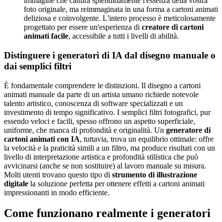
immagine che cattura splendidamente l'essenza della vostra
foto originale, ma reimmaginata in una forma a cartoni animati
deliziosa e coinvolgente. L'intero processo è meticolosamente
progettato per essere un'esperienza di
creatore di cartoni
animati facile
, accessibile a tutti i livelli di abilità.
Distinguere i generatori di IA dal disegno manuale o
dai semplici filtri
È fondamentale comprendere le distinzioni. Il disegno a cartoni
animati manuale da parte di un artista umano richiede notevole
talento artistico, conoscenza di software specializzati e un
investimento di tempo significativo. I semplici filtri fotografici, pur
essendo veloci e facili, spesso offrono un aspetto superficiale,
uniforme, che manca di profondità e originalità. Un
generatore di
cartoni animati con IA
, tuttavia, trova un equilibrio ottimale: offre
la velocità e la praticità simili a un filtro, ma produce risultati con un
livello di interpretazione artistica e profondità stilistica che può
avvicinarsi (anche se non sostituire) al lavoro manuale su misura.
Molti utenti trovano questo tipo di
strumento di illustrazione
digitale
la soluzione perfetta per ottenere effetti a cartoni animati
impressionanti in modo efficiente.
Come funzionano realmente i generatori