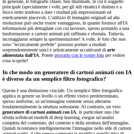
In generale, le fotografie chiare, ben illuminate, in cui il soggetto
principale (specialmente i volti, per gli stili ritratto) è distinto e a
fuoco netto tendono a dare i risultati più impressionanti ed
esteticamente piacevoli. L'utilizzo di immagini originali ad alta
risoluzione può anche essere vantaggioso, in quanto fornisce all'IA
informazioni più dettagliate con cui lavorare, spesso portando a una
trasformazione a cartoni animati più raffinata e sfumata. Tuttavia,
incoraggiamo sempre la sperimentazione! A volte, le foto che non
sono "tecnicamente perfette" possono portare a risultati
sorprendentemente unici e artisticamente accattivanti di
arte
alimentata dall’IA
. Potete
provarlo con le vostre foto
per vedere
cosa scoprite!
In che modo un generatore di cartoni animati con IA
è diverso da un semplice filtro fotografico?
Questa è una distinzione cruciale. Un semplice filtro fotografico
applica in genere un livello o un effetto visivo predeterminato,
spesso uniforme, su un'immagine esistente senza alterarne
fondamentalmente la struttura sottostante. Al contrario, un vero
generatore di cartoni animati con IA
, in particolare uno che
sfrutta sofisticati modelli di deep learning, esegue un'analisi
completa del contenuto, del contesto e della struttura dell'immagine.
Quindi ricostruisce intelligentemente l'immagine nello stile di cartoni
animati scelto, il che spesso comporta la modifica significativa di