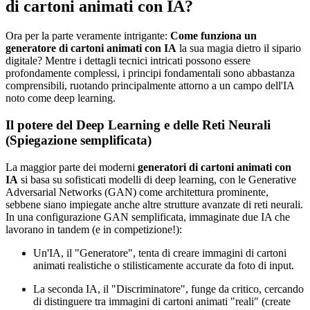
di cartoni animati con IA?
Ora per la parte veramente intrigante:
Come funziona un
generatore di cartoni animati con IA
la sua magia dietro il sipario
digitale? Mentre i dettagli tecnici intricati possono essere
profondamente complessi, i principi fondamentali sono abbastanza
comprensibili, ruotando principalmente attorno a un campo dell'IA
noto come deep learning.
Il potere del Deep Learning e delle Reti Neurali
(Spiegazione semplificata)
La maggior parte dei moderni
generatori di cartoni animati con
IA
si basa su sofisticati modelli di deep learning, con le Generative
Adversarial Networks (GAN) come architettura prominente,
sebbene siano impiegate anche altre strutture avanzate di reti neurali.
In una configurazione GAN semplificata, immaginate due IA che
lavorano in tandem (e in competizione!):
Un'IA, il "Generatore", tenta di creare immagini di cartoni
animati realistiche o stilisticamente accurate da foto di input.
La seconda IA, il "Discriminatore", funge da critico, cercando
di distinguere tra immagini di cartoni animati "reali" (create