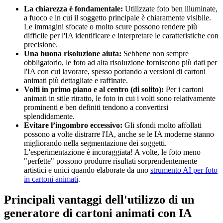
La chiarezza è fondamentale:
Utilizzate foto ben illuminate,
a fuoco e in cui il soggetto principale è chiaramente visibile.
Le immagini sfocate o molto scure possono rendere più
difficile per l'IA identificare e interpretare le caratteristiche con
precisione.
Una buona risoluzione aiuta:
Sebbene non sempre
obbligatorio, le foto ad alta risoluzione forniscono più dati per
l'IA con cui lavorare, spesso portando a versioni di cartoni
animati più dettagliate e raffinate.
Volti in primo piano e al centro (di solito):
Per i cartoni
animati in stile ritratto, le foto in cui i volti sono relativamente
prominenti e ben definiti tendono a convertirsi
splendidamente.
Evitare l’ingombro eccessivo:
Gli sfondi molto affollati
possono a volte distrarre l'IA, anche se le IA moderne stanno
migliorando nella segmentazione dei soggetti.
L'esperimentazione è incoraggiata! A volte, le foto meno
"perfette" possono produrre risultati sorprendentemente
artistici e unici quando elaborate da uno
strumento AI per foto
in cartoni animati
.
Principali vantaggi dell'utilizzo di un
generatore di cartoni animati con IA