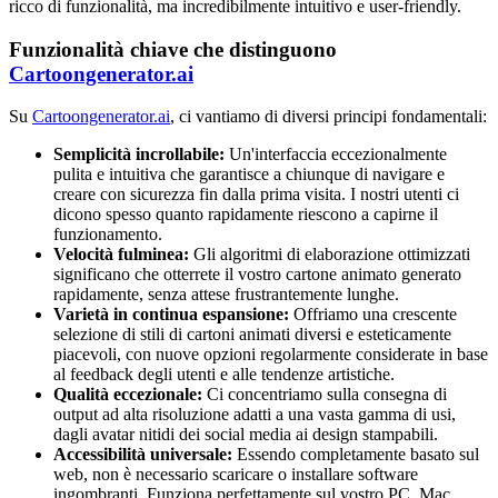
ricco di funzionalità, ma incredibilmente intuitivo e user-friendly.
Funzionalità chiave che distinguono
Cartoongenerator.ai
Su
Cartoongenerator.ai
, ci vantiamo di diversi principi fondamentali:
Semplicità incrollabile:
Un'interfaccia eccezionalmente
pulita e intuitiva che garantisce a chiunque di navigare e
creare con sicurezza fin dalla prima visita. I nostri utenti ci
dicono spesso quanto rapidamente riescono a capirne il
funzionamento.
Velocità fulminea:
Gli algoritmi di elaborazione ottimizzati
significano che otterrete il vostro cartone animato generato
rapidamente, senza attese frustrantemente lunghe.
Varietà in continua espansione:
Offriamo una crescente
selezione di stili di cartoni animati diversi e esteticamente
piacevoli, con nuove opzioni regolarmente considerate in base
al feedback degli utenti e alle tendenze artistiche.
Qualità eccezionale:
Ci concentriamo sulla consegna di
output ad alta risoluzione adatti a una vasta gamma di usi,
dagli avatar nitidi dei social media ai design stampabili.
Accessibilità universale:
Essendo completamente basato sul
web, non è necessario scaricare o installare software
ingombranti. Funziona perfettamente sul vostro PC, Mac,