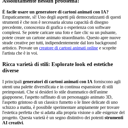
Assolutamente nessun problema!
È facile usare un generatore di cartoni animati con IA?
Empaticamente, sì! Uno degli aspetti più democratizzanti di questi
strumenti è che non è necessaria alcuna capacità di disegno
precedente, conoscenza di grafica o esperienza con software
complessi. Se potete caricare una foto e fare clic su un pulsante,
potete creare un cartone animato straordinario. Questo apre nuove
strade creative per tutti, indipendentemente dal loro background
artistico. Provate un
creatore di cartoni animati online
e scoprite
l'artista che è in voi.
Ricca varietà di stili: Esplorate look ed estetiche
diverse
I principali
generatori di cartoni animati con IA
forniscono agli
utenti una palette diversificata e in continua espansione di stili
preimpostati. Che si desideri lo stile drammatico dell'anime
giapponese, l'aspetto raffinato di un personaggio animato 3D,
l'aspetto grintoso di un classico fumetto o le linee delicate di uno
schizzo a matita, è possibile sperimentare ampiamente per trovare
l'estetica perfetta che si adatta alla propria visione o alle esigenze del
progetto. Questa varietà è un segno distintivo dei potenti
strumenti
AI creativi
.