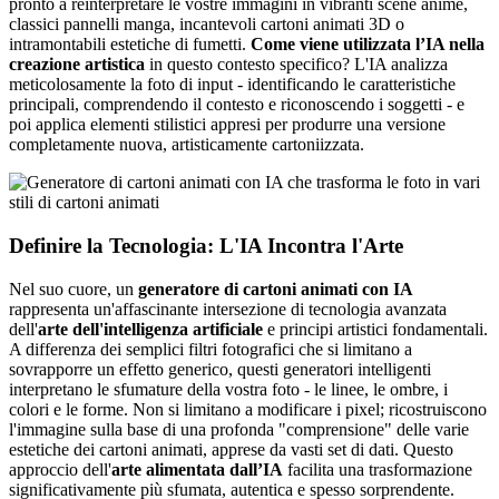
pronto a reinterpretare le vostre immagini in vibranti scene anime,
classici pannelli manga, incantevoli cartoni animati 3D o
intramontabili estetiche di fumetti.
Come viene utilizzata l’IA nella
creazione artistica
in questo contesto specifico? L'IA analizza
meticolosamente la foto di input - identificando le caratteristiche
principali, comprendendo il contesto e riconoscendo i soggetti - e
poi applica elementi stilistici appresi per produrre una versione
completamente nuova, artisticamente cartoniizzata.
Definire la Tecnologia: L'IA Incontra l'Arte
Nel suo cuore, un
generatore di cartoni animati con IA
rappresenta un'affascinante intersezione di tecnologia avanzata
dell'
arte dell'intelligenza artificiale
e principi artistici fondamentali.
A differenza dei semplici filtri fotografici che si limitano a
sovrapporre un effetto generico, questi generatori intelligenti
interpretano le sfumature della vostra foto - le linee, le ombre, i
colori e le forme. Non si limitano a modificare i pixel; ricostruiscono
l'immagine sulla base di una profonda "comprensione" delle varie
estetiche dei cartoni animati, apprese da vasti set di dati. Questo
approccio dell'
arte alimentata dall’IA
facilita una trasformazione
significativamente più sfumata, autentica e spesso sorprendente.