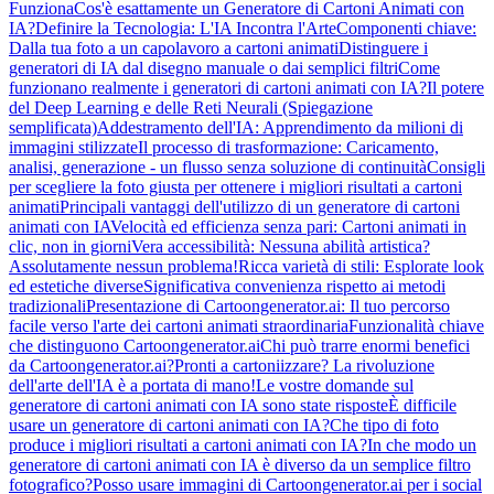
Funziona
Cos'è esattamente un Generatore di Cartoni Animati con
IA?
Definire la Tecnologia: L'IA Incontra l'Arte
Componenti chiave:
Dalla tua foto a un capolavoro a cartoni animati
Distinguere i
generatori di IA dal disegno manuale o dai semplici filtri
Come
funzionano realmente i generatori di cartoni animati con IA?
Il potere
del Deep Learning e delle Reti Neurali (Spiegazione
semplificata)
Addestramento dell'IA: Apprendimento da milioni di
immagini stilizzate
Il processo di trasformazione: Caricamento,
analisi, generazione - un flusso senza soluzione di continuità
Consigli
per scegliere la foto giusta per ottenere i migliori risultati a cartoni
animati
Principali vantaggi dell'utilizzo di un generatore di cartoni
animati con IA
Velocità ed efficienza senza pari: Cartoni animati in
clic, non in giorni
Vera accessibilità: Nessuna abilità artistica?
Assolutamente nessun problema!
Ricca varietà di stili: Esplorate look
ed estetiche diverse
Significativa convenienza rispetto ai metodi
tradizionali
Presentazione di Cartoongenerator.ai: Il tuo percorso
facile verso l'arte dei cartoni animati straordinaria
Funzionalità chiave
che distinguono Cartoongenerator.ai
Chi può trarre enormi benefici
da Cartoongenerator.ai?
Pronti a cartoniizzare? La rivoluzione
dell'arte dell'IA è a portata di mano!
Le vostre domande sul
generatore di cartoni animati con IA sono state risposte
È difficile
usare un generatore di cartoni animati con IA?
Che tipo di foto
produce i migliori risultati a cartoni animati con IA?
In che modo un
generatore di cartoni animati con IA è diverso da un semplice filtro
fotografico?
Posso usare immagini di Cartoongenerator.ai per i social