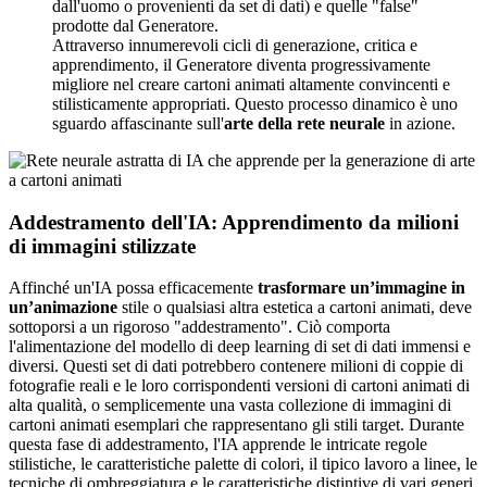
dall'uomo o provenienti da set di dati) e quelle "false"
prodotte dal Generatore.
Attraverso innumerevoli cicli di generazione, critica e
apprendimento, il Generatore diventa progressivamente
migliore nel creare cartoni animati altamente convincenti e
stilisticamente appropriati. Questo processo dinamico è uno
sguardo affascinante sull'
arte della rete neurale
in azione.
Addestramento dell'IA: Apprendimento da milioni
di immagini stilizzate
Affinché un'IA possa efficacemente
trasformare un’immagine in
un’animazione
stile o qualsiasi altra estetica a cartoni animati, deve
sottoporsi a un rigoroso "addestramento". Ciò comporta
l'alimentazione del modello di deep learning di set di dati immensi e
diversi. Questi set di dati potrebbero contenere milioni di coppie di
fotografie reali e le loro corrispondenti versioni di cartoni animati di
alta qualità, o semplicemente una vasta collezione di immagini di
cartoni animati esemplari che rappresentano gli stili target. Durante
questa fase di addestramento, l'IA apprende le intricate regole
stilistiche, le caratteristiche palette di colori, il tipico lavoro a linee, le
tecniche di ombreggiatura e le caratteristiche distintive di vari generi