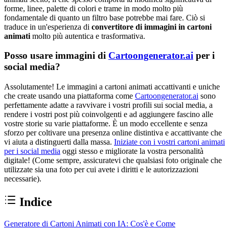
forme, linee, palette di colori e trame in modo molto più
fondamentale di quanto un filtro base potrebbe mai fare. Ciò si
traduce in un'esperienza di
convertitore di immagini in cartoni
animati
molto più autentica e trasformativa.
Posso usare immagini di
Cartoongenerator.ai
per i
social media?
Assolutamente! Le immagini a cartoni animati accattivanti e uniche
che create usando una piattaforma come
Cartoongenerator.ai
sono
perfettamente adatte a ravvivare i vostri profili sui social media, a
rendere i vostri post più coinvolgenti e ad aggiungere fascino alle
vostre storie su varie piattaforme. È un modo eccellente e senza
sforzo per coltivare una presenza online distintiva e accattivante che
vi aiuta a distinguerti dalla massa.
Iniziate con i vostri cartoni animati
per i social media
oggi stesso e migliorate la vostra personalità
digitale! (Come sempre, assicuratevi che qualsiasi foto originale che
utilizzate sia una foto per cui avete i diritti e le autorizzazioni
necessarie).
Indice
Generatore di Cartoni Animati con IA: Cos'è e Come