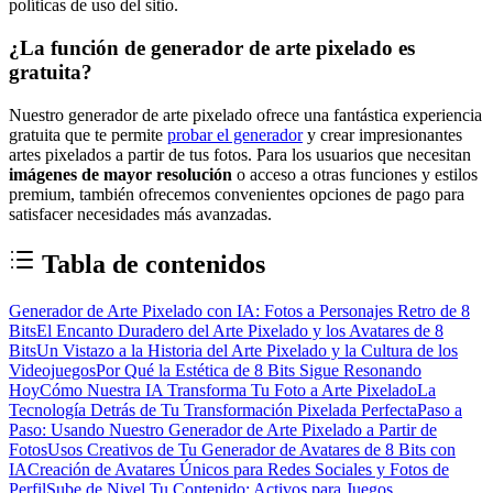
políticas de uso del sitio.
¿La función de generador de arte pixelado es
gratuita?
Nuestro generador de arte pixelado ofrece una fantástica experiencia
gratuita que te permite
probar el generador
y crear impresionantes
artes pixelados a partir de tus fotos. Para los usuarios que necesitan
imágenes de mayor resolución
o acceso a otras funciones y estilos
premium, también ofrecemos convenientes opciones de pago para
satisfacer necesidades más avanzadas.
Tabla de contenidos
Generador de Arte Pixelado con IA: Fotos a Personajes Retro de 8
Bits
El Encanto Duradero del Arte Pixelado y los Avatares de 8
Bits
Un Vistazo a la Historia del Arte Pixelado y la Cultura de los
Videojuegos
Por Qué la Estética de 8 Bits Sigue Resonando
Hoy
Cómo Nuestra IA Transforma Tu Foto a Arte Pixelado
La
Tecnología Detrás de Tu Transformación Pixelada Perfecta
Paso a
Paso: Usando Nuestro Generador de Arte Pixelado a Partir de
Fotos
Usos Creativos de Tu Generador de Avatares de 8 Bits con
IA
Creación de Avatares Únicos para Redes Sociales y Fotos de
Perfil
Sube de Nivel Tu Contenido: Activos para Juegos,