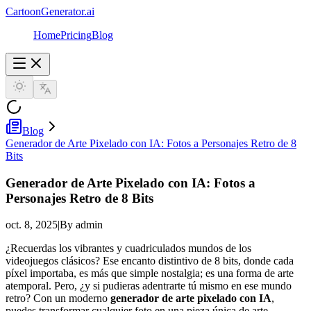
CartoonGenerator.ai
Home
Pricing
Blog
Blog
Generador de Arte Pixelado con IA: Fotos a Personajes Retro de 8
Bits
Generador de Arte Pixelado con IA: Fotos a
Personajes Retro de 8 Bits
oct. 8, 2025
|
By admin
¿Recuerdas los vibrantes y cuadriculados mundos de los
videojuegos clásicos? Ese encanto distintivo de 8 bits, donde cada
píxel importaba, es más que simple nostalgia; es una forma de arte
atemporal. Pero, ¿y si pudieras adentrarte tú mismo en ese mundo
retro? Con un moderno
generador de arte pixelado con IA
,
puedes transformar cualquier foto en una pieza única de arte