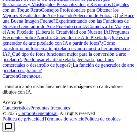
Ilustraciones y Más
Regalos Personalizados y Recuerdos Digitales
con un Toque Retro
Consejos Profesionales para Obtener los
Mejores Resultados de Arte Pixelado
Selección de Fotos: ¿Qué Hace
una Buena Imagen Fuente?
Experimentando con las Funciones de
Nuestro Generador de Arte Pixelado con IA
Comienza Tu Viaje en
el Arte Pixelado: ¡Libera la Creatividad con Nuestra IA!
Preguntas
Frecuentes Sobre Nuestro Generador de Arte Pixelado
¿Qué es un
generador de arte pixelado con IA a partir de fotos?
¿Cómo
transformo mi foto en arte pixelado usando nuestra herramienta de
IA?
¿Qué tipo de fotos funcionan mejor para la conversión a arte
pixelado?
¿Puedo usar el arte pixelado generado para fines
comerciales o desarrollo de juegos?
¿La función de generador de arte
pixelado es gratuita?
CartoonGenerator.ai
Transformando instantáneamente tus imágenes en cautivadores
dibujos con IA.
Acerca de
Características
Preguntas frecuentes
© 2025
CartoonGenerator.ai
, All rights reserved
Política de privacidad
Términos de servicio
Política de cookies